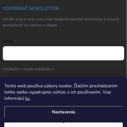
ODOBERAŤ NEWSLETTER
Vložte svoj e-mail a my Vám budeme zasielať informácie o nových
produktoch na našom e-shope.
EMAIL
Vložením e-mailu súhlasíte s
podmienkami ochrany osobných
údajov
Tento web používa súbory cookie. Ďalším prechádzaním
Prihlásiť sa
tohto webu vyjadrujete súhlas s ich používaním. Viac
informácií
tu
.
Hodnotenie obchodu
Nastavenie
Potrebujete poradiť? Po-So od 9:00 do 17:00, Ne od