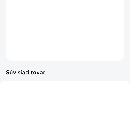
ZVOĽTE VARIANT
MOŽNOSTI DORUČENIA
−
+
Pridať do košíka
DETAILNÉ INFORMÁCIE
OPÝTAŤ SA
STRÁŽIŤ
Súvisiaci tovar