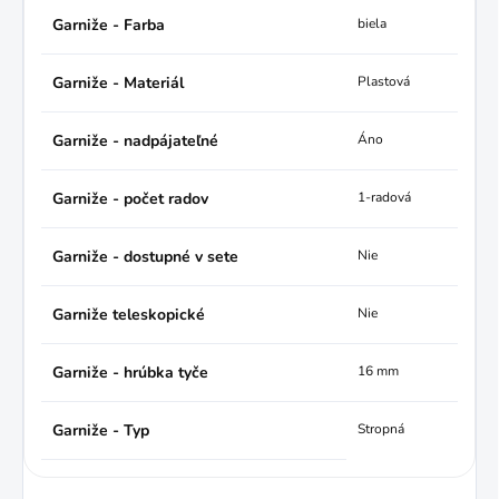
Garniže - Farba
biela
Garniže - Materiál
Plastová
Garniže - nadpájateľné
Áno
Garniže - počet radov
1-radová
Garniže - dostupné v sete
Nie
Garniže teleskopické
Nie
Garniže - hrúbka tyče
16 mm
Garniže - Typ
Stropná