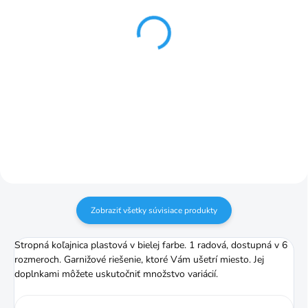
SKLADOM
SKLADOM
Korzika bežce so
Korzika Bežce s háčikmi
štipcami biela 20ks
na riasenie biela 20
ks/balenie
€3,14
€1,04
Do košíka
Do košíka
Zobraziť všetky súvisiace produkty
Stropná koľajnica plastová v bielej farbe. 1 radová, dostupná v 6
rozmeroch. Garnižové riešenie, ktoré Vám ušetrí miesto. Jej
doplnkami môžete uskutočniť množstvo variácií.