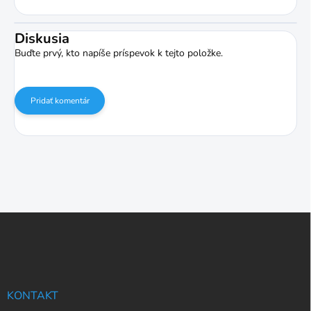
Diskusia
Buďte prvý, kto napíše príspevok k tejto položke.
Pridať komentár
Z
á
p
ä
t
i
KONTAKT
e