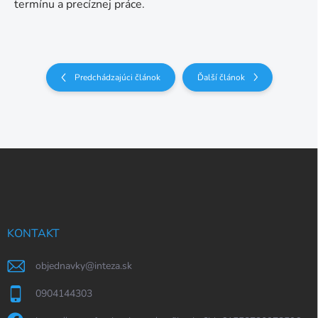
termínu a precíznej práce.
Predchádzajúci článok
Ďalší článok
Z
á
p
ä
t
i
KONTAKT
e
objednavky
@
inteza.sk
0904144303