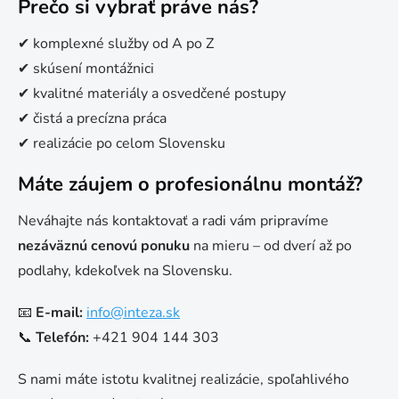
Prečo si vybrať práve nás?
✔ komplexné služby od A po Z
✔ skúsení montážnici
✔ kvalitné materiály a osvedčené postupy
✔ čistá a precízna práca
✔ realizácie po celom Slovensku
Máte záujem o profesionálnu montáž?
Neváhajte nás kontaktovať a radi vám pripravíme
nezáväznú cenovú ponuku
na mieru – od dverí až po
podlahy, kdekoľvek na Slovensku.
📧
E-mail:
info@inteza.sk
📞
Telefón:
+421 904 144 303
S nami máte istotu kvalitnej realizácie, spoľahlivého