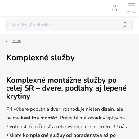
Prejsť
na
obsah
Hľadať
Blog
Komplexné služby
Komplexné montážne služby po
celej SR – dvere, podlahy aj lepené
krytiny
Pri výbere podláh a dverí rozhoduje nielen dizajn, ale
najmä
kvalitná montáž
. Práve tá má zásadný vplyv na
životnosť, funkčnosť a celkový dojem z interiéru. U nás
získate
komplexné služby od poradenstva až po