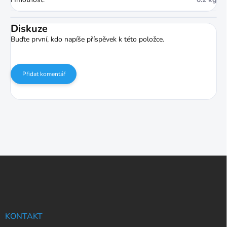
Diskuze
Buďte první, kdo napíše příspěvek k této položce.
Přidat komentář
Z
á
p
a
t
í
KONTAKT