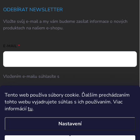
ODEBÍRAT NEWSLETTER
Vložte svůj e-mail a my vám budeme zasílat informace o nových
produktech na našem e-shopu.
E-MAIL
Vložením e-mailu súhlasíte s
podmienkami ochrany osobných
údajov
Tento web používa súbory cookie. Ďalším prechádzaním
Přihlásit se
tohto webu vyjadrujete súhlas s ich používaním. Viac
informácií
tu
.
Hodnotenie obchodu
Nastavení
Potřebujete poradit? Po-So od 9:00 do 17:00, Ne od