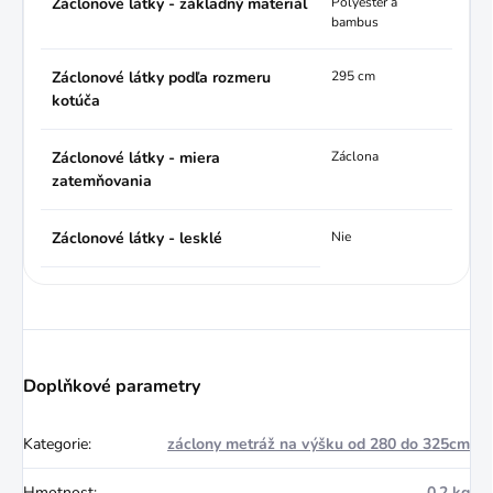
Záclonové látky - základný materiál
Polyester a
bambus
Záclonové látky podľa rozmeru
295 cm
kotúča
Záclonové látky - miera
Záclona
zatemňovania
Záclonové látky - lesklé
Nie
Doplňkové parametry
Kategorie
:
záclony metráž na výšku od 280 do 325cm
Hmotnost
:
0.2 kg