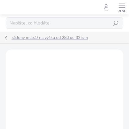
Přejít
na
obsah
Hledat
záclony metráž na výšku od 280 do 325cm
Podrobnosti hodnocení
Neohodnoceno