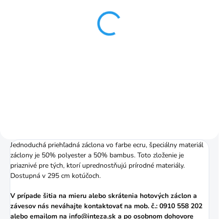
Riasiaca páska ceruzka
1:2 50mm č.2
30,33 Kč
Do košíku
Pomer riasenia je 1:2 (napr. 3 m
záclony nariasite na 1,5 m)
Jednoduchá priehľadná záclona vo farbe ecru, špeciálny materiál
záclony je 50% polyester a 50% bambus. Toto zloženie je
priaznivé pre tých, ktorí uprednostňujú prírodné materiály.
Dostupná v 295 cm kotúčoch.
V prípade šitia na mieru alebo skrátenia hotových záclon a
závesov nás neváhajte kontaktovať na mob. č.: 0910 558 202
alebo
emailom
na info@inteza.sk a po osobnom dohovore