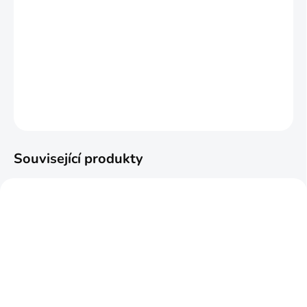
MOŽNOSTI DORUČENÍ
−
+
Přidat do košíku
DETAILNÍ INFORMACE
ZEPTAT SE
HLÍDAT
Související produkty
NAJPREDÁVANEJŠIE
ODPORÚČAME
SKLADOM