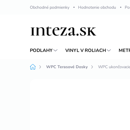
Prejsť
Obchodné podmienky
Hodnotenie obchodu
Po
na
obsah
PODLAHY
VINYL V ROLIACH
MET
Domov
WPC Terasové Dosky
WPC ukončovacie
Neohodnotené
Podrobnosti hodnote