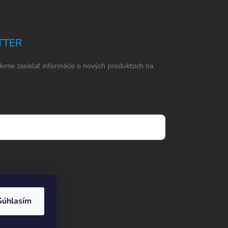
TTER
eme zasielať informácie o nových produktoch na
dmienkami ochrany osobných údajov
Súhlasím