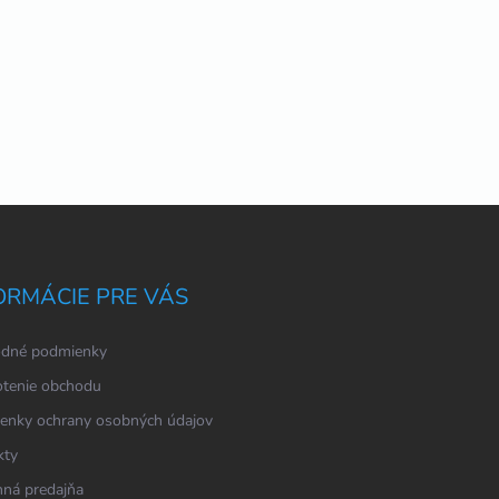
ORMÁCIE PRE VÁS
dné podmienky
tenie obchodu
enky ochrany osobných údajov
kty
ná predajňa