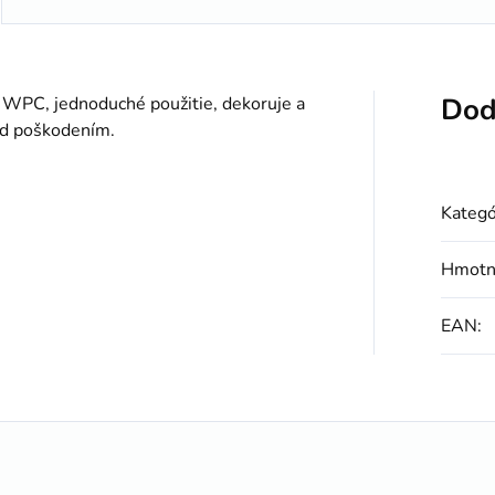
Dod
y WPC, jednoduché použitie, dekoruje a
red poškodením.
Kategó
Hmotn
EAN
: