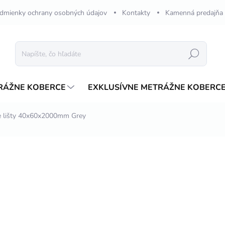
dmienky ochrany osobných údajov
Kontakty
Kamenná predajňa
Hľadať
RÁŽNE KOBERCE
EXKLUSÍVNE METRÁŽNE KOBERC
 lišty 40x60x2000mm Grey
nia
ZNAČKA:
AR LINE
€8,58
/ ks
Jednotková
€4,29 / 1 m
cena:
SKLADOM
MÔŽEME DORUČIŤ DO:
14.8.