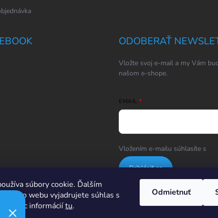
objednávka
EBOOK
ODOBERAŤ NEWSLE
Vložte svoj e-mail a my Vám bud
našom e-shope.
EMAIL
Vložením e-mailu súhlasíte s
po
Prihlásiť sa
oužíva súbory cookie. Ďalším
Odmietnuť
m tohto webu vyjadrujete súhlas s
Hodnotenie obchodu
ím. Viac informácií
tu
.