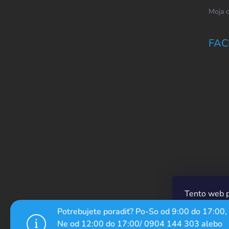
Moja 
FAC
Tento web p
prechádzaní
Potrebujete poradiť? Po-So od 9:00 do 17:00,
ich používan
Ne od 12:00 do 17:00/ 0904 144 303 alebo