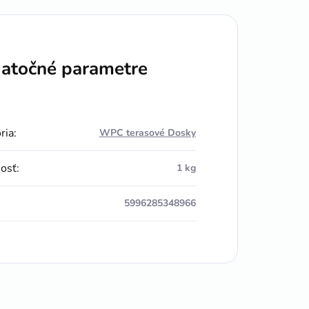
atočné parametre
ria
:
WPC terasové Dosky
osť
:
1 kg
5996285348966