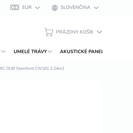
EUR
SLOVENČINA
Moja objednávka
PRÁZDNY KOŠÍK
NÁKUPNÝ
KOŠÍK
E
UMELÉ TRÁVY
AKUSTICKÉ PANELY
WPC T
C DUB Stamford CW181 2,24m2
6
/ balenie
ŽDNE