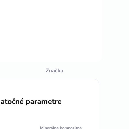
Do košíka
6cm/2,5m
Značka
atočné parametre
Minerálna kompozitná