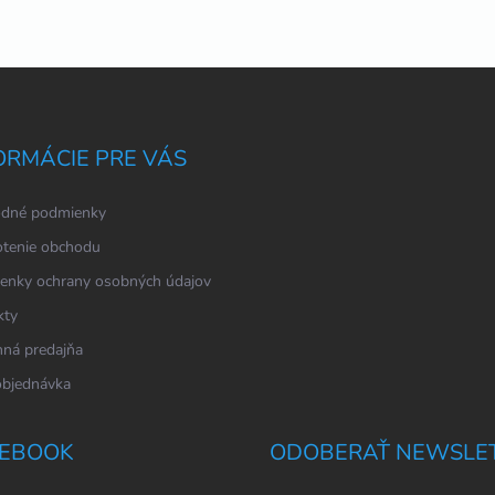
ORMÁCIE PRE VÁS
dné podmienky
tenie obchodu
enky ochrany osobných údajov
kty
ná predajňa
objednávka
EBOOK
ODOBERAŤ NEWSLE