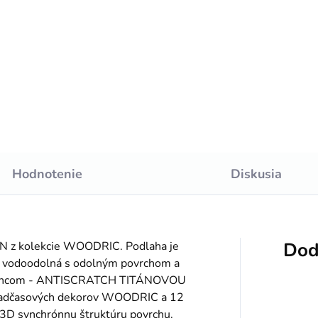
Do košíka
cena:
Do košíka
/2,6m
Podložka kombinovaná s
paroizolačnou fóliou
Hodnotenie
Diskusia
Dod
N z kolekcie WOODRIC. Podlaha je
0% vodoodolná s odolným povrchom a
rabancom - ANTISCRATCH TITÁNOVOU
nadčasových dekorov WOODRIC a 12
D synchrónnu štruktúru povrchu.