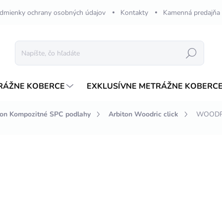
dmienky ochrany osobných údajov
Kontakty
Kamenná predajňa
Hľadať
RÁŽNE KOBERCE
EXKLUSÍVNE METRÁŽNE KOBERC
ton Kompozitné SPC podlahy
Arbiton Woodric click
WOODRI
nia
ZNAČKA:
ARBITON
€67,63
€60,4
Jednotková
€26,99 / 1 m2
cena:
NA OBJEDNÁVKU 2-4 TÝ