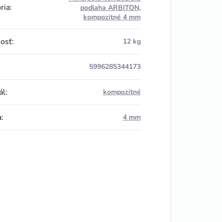
ria
:
podlaha ARBITON
,
kompozitné 4 mm
osť
:
12 kg
5996285344173
ál
:
kompozitné
a
:
4 mm