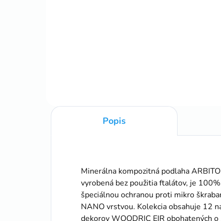
cena:
Do košíka
6cm
6cm/2,6m vodoodolné
Popis
Minerálna kompozitná podlaha ARBITO
vyrobená bez použitia ftalátov, je 10
špeciálnou ochranou proti mikro šk
NANO vrstvou. Kolekcia obsahuje 12 
dekorov WOODRIC EIR obohatených o 3