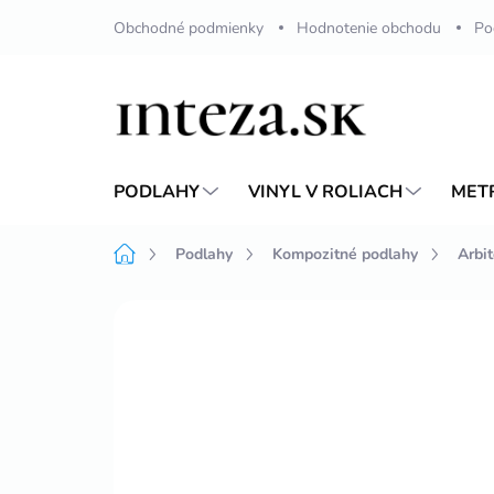
Prejsť
Obchodné podmienky
Hodnotenie obchodu
Po
na
obsah
PODLAHY
VINYL V ROLIACH
MET
Domov
Podlahy
Kompozitné podlahy
Arbi
Neohodnotené
Podrobnosti hodnote
VIAC ZA MENEJ