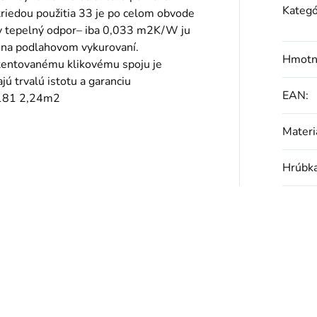
Kategó
iedou použitia 33 je po celom obvode
ky tepelný odpor– iba 0,033 m2K/W ju
e na podlahovom vykurovaní.
Hmotn
atentovanému klikovému spoju je
jú trvalú istotu a garanciu
EAN
:
181 2,24m2
Materi
Hrúbk