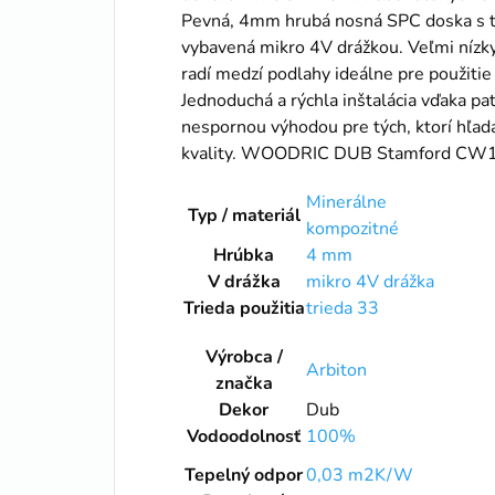
Pevná, 4mm hrubá nosná SPC doska s tr
vybavená mikro 4V drážkou. Veľmi níz
radí medzí podlahy ideálne pre použiti
Jednoduchá a rýchla inštalácia vďaka p
nespornou výhodou pre tých, ktorí hľada
kvality. WOODRIC DUB Stamford CW
Minerálne
Typ / materiál
kompozitné
Hrúbka
4 mm
V drážka
mikro 4V drážka
Trieda použitia
trieda 33
Výrobca /
Arbiton
značka
Dekor
Dub
Vodoodolnosť
100%
Tepelný odpor
0,03 m2K/W