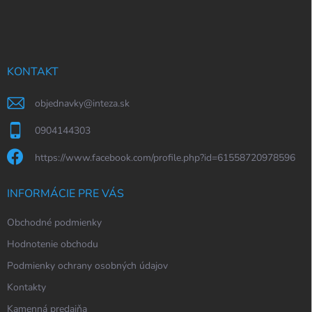
á
p
ä
t
i
KONTAKT
e
objednavky
@
inteza.sk
0904144303
https://www.facebook.com/profile.php?id=61558720978596
INFORMÁCIE PRE VÁS
Obchodné podmienky
Hodnotenie obchodu
Podmienky ochrany osobných údajov
Kontakty
Kamenná predajňa