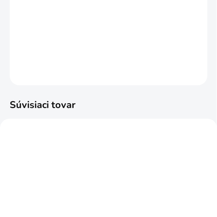
−
+
Pridať do košíka
6cm/2,6m vodoodolné
DETAILNÉ INFORMÁCIE
OPÝTAŤ SA
STRÁŽIŤ
Súvisiaci tovar
SKLADOM
SKLADOM