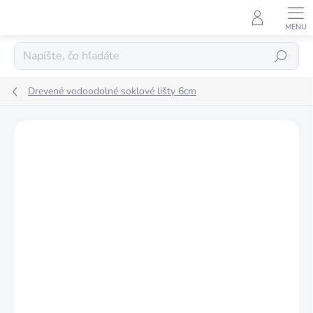
Prejsť
na
obsah
Hľadať
Drevené vodoodolné soklové lišty 6cm
Podrobnosti hodnotenia
Neohodnotené
ZNAČKA:
INTEZA