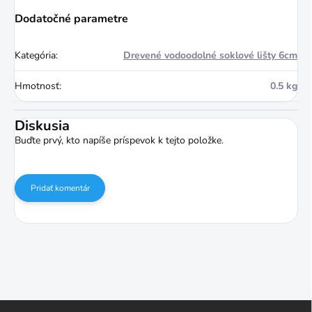
Dodatočné parametre
Kategória
:
Drevené vodoodolné soklové lišty 6cm
Hmotnosť
:
0.5 kg
Diskusia
Buďte prvý, kto napíše príspevok k tejto položke.
Pridať komentár
Z