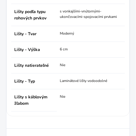
Lišty podľa typu
s vonkajšími-vnútornými-
ukončovacími-spojovacími prvkami
rohových prvkov
Lišty - Tvar
Moderný
Lišty - Výška
6 cm
Lišty natierateľné
Nie
Lišty - Typ
Laminátové lišty vodoodolné
Lišty s káblovým
Nie
žľabom