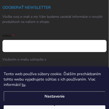
ODOBERAŤ NEWSLETTER
Vložte svoj e-mail a my Vám budeme zasielať informácie o nových
produktoch na našom e-shope.
EMAIL
Vložením e-mailu súhlasíte s
podmienkami ochrany osobných
údajov
Tento web používa súbory cookie. Ďalším prechádzaním
Prihlásiť sa
tohto webu vyjadrujete súhlas s ich používaním. Viac
informácií
tu
.
Hodnotenie obchodu
Nastavenie
Potrebujete poradiť? Po-So od 9:00 do 17:00, Ne od