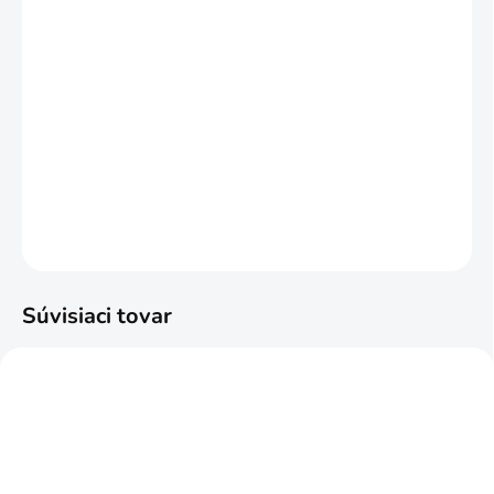
DORUČIŤ DO:
17.8.2026
MOŽNOSTI
DORUČENIA
−
+
Pridať do košíka
DETAILNÉ INFORMÁCIE
OPÝTAŤ SA
STRÁŽIŤ
Súvisiaci tovar
ODPORÚČAME