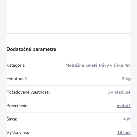
Dodatočné parametre
Kategória
:
Metrážne umelé trávy v šírke 4m
Hmotnosť
:
3 kg
Požadované vlastnosti
:
UV stabilné
Prevedenie
:
metráž
Šírka
:
4 m
Výška vlasu
:
18 mm