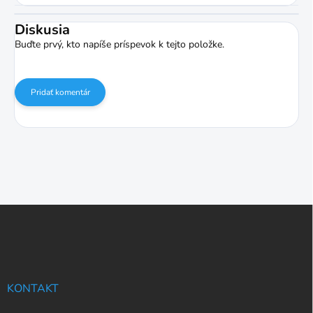
Diskusia
Buďte prvý, kto napíše príspevok k tejto položke.
Pridať komentár
Z
á
p
ä
t
i
KONTAKT
e