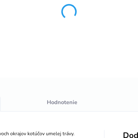
−
+
DETAILNÉ INFORMÁCIE
Hodnotenie
Dod
voch okrajov kotúčov umelej trávy.