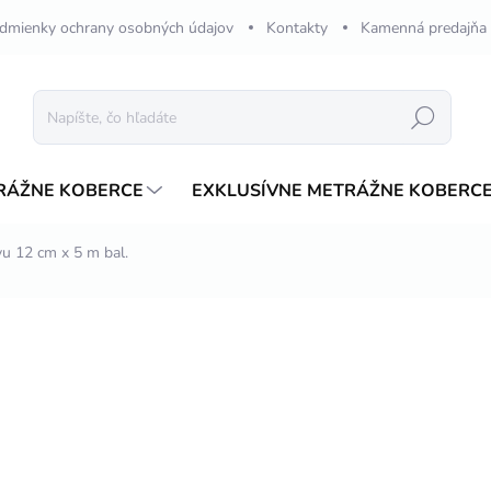
dmienky ochrany osobných údajov
Kontakty
Kamenná predajňa
Hľadať
RÁŽNE KOBERCE
EXKLUSÍVNE METRÁŽNE KOBERC
vu 12 cm x 5 m bal.
nia
ZNAČKA:
INTEZA
€31,19
/ ks
Jednotková
SKLADOM
cena:
MÔŽEME DORUČIŤ DO:
17.8.