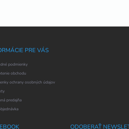
ORMÁCIE PRE VÁS
dné podmienky
tenie obchodu
enky ochrany osobných údajov
kty
ná predajňa
objednávka
EBOOK
ODOBERAŤ NEWSLE