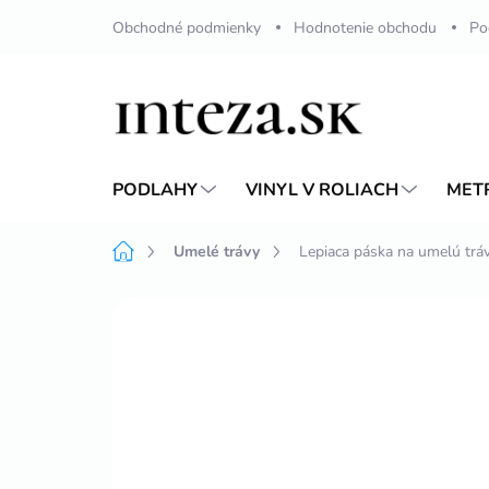
Prejsť
Obchodné podmienky
Hodnotenie obchodu
Po
na
obsah
PODLAHY
VINYL V ROLIACH
MET
Domov
Umelé trávy
Lepiaca páska na umelú trá
Neohodnotené
Podrobnosti hodnote