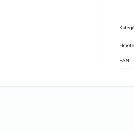
Kategó
Hmotn
EAN
: