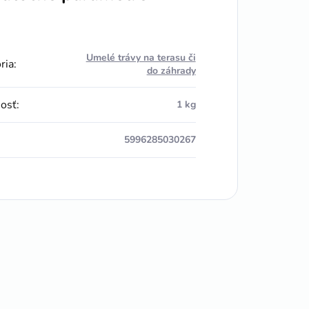
Umelé trávy na terasu či
ria
:
do záhrady
osť
:
1 kg
5996285030267