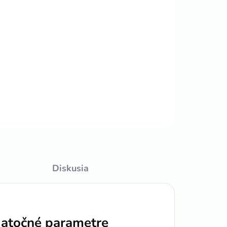
Pridať do košíka
OPÝTAŤ SA
STRÁŽIŤ
Diskusia
atočné parametre