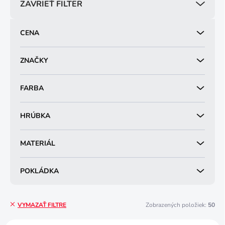
ZAVRIEŤ FILTER
r
o
d
CENA
u
k
t
ZNAČKY
o
v
FARBA
HRÚBKA
MATERIÁL
POKLÁDKA
Zobrazených položiek:
50
VYMAZAŤ FILTRE
V