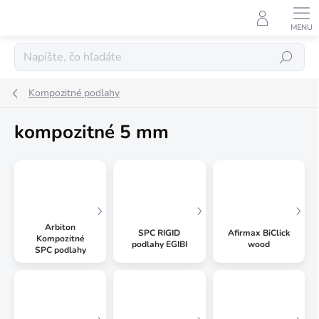
Prejsť
na
obsah
Hľadať
Kompozitné podlahy
kompozitné 5 mm
Arbiton
SPC RIGID
Afirmax BiClick
Kompozitné
podlahy EGIBI
wood
SPC podlahy