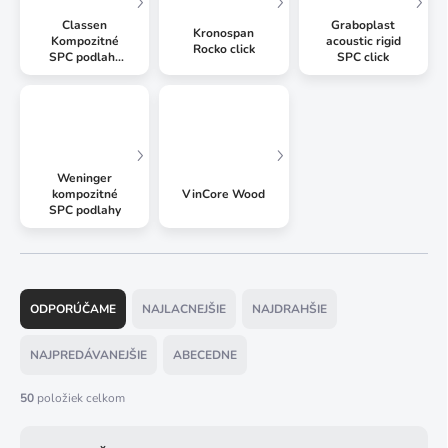
Classen
Graboplast
Kronospan
Kompozitné
acoustic rigid
Rocko click
SPC podlahy
SPC click
click
Weninger
kompozitné
VinCore Wood
SPC podlahy
R
a
ODPORÚČAME
NAJLACNEJŠIE
NAJDRAHŠIE
d
e
NAJPREDÁVANEJŠIE
ABECEDNE
n
i
50
položiek celkom
e
p