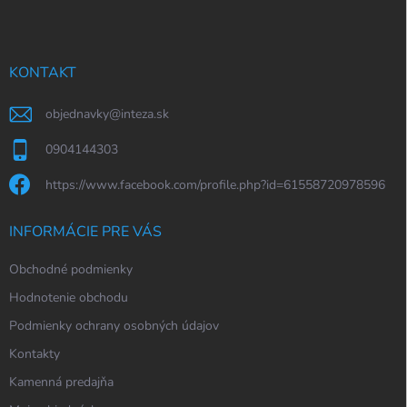
p
ä
t
i
KONTAKT
e
objednavky
@
inteza.sk
0904144303
https://www.facebook.com/profile.php?id=61558720978596
INFORMÁCIE PRE VÁS
Obchodné podmienky
Hodnotenie obchodu
Podmienky ochrany osobných údajov
Kontakty
Kamenná predajňa