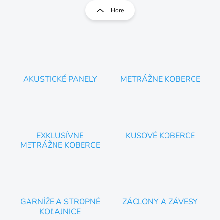
l
r
Hore
á
á
d
n
a
k
c
o
i
e
v
p
a
r
AKUSTICKÉ PANELY
METRÁŽNE KOBERCE
n
v
i
k
e
y
v
ý
p
EXKLUSÍVNE
KUSOVÉ KOBERCE
i
METRÁŽNE KOBERCE
s
u
GARNÍŽE A STROPNÉ
ZÁCLONY A ZÁVESY
KOĽAJNICE