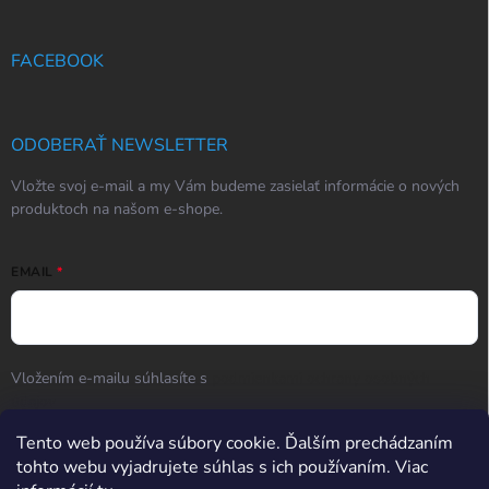
FACEBOOK
ODOBERAŤ NEWSLETTER
Vložte svoj e-mail a my Vám budeme zasielať informácie o nových
produktoch na našom e-shope.
EMAIL
Vložením e-mailu súhlasíte s
podmienkami ochrany osobných
údajov
Tento web používa súbory cookie. Ďalším prechádzaním
Prihlásiť sa
tohto webu vyjadrujete súhlas s ich používaním. Viac