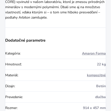
CORE) vyvinuté v našom laboratóriu, ktoré je zmesou prírodných
minerálov s modernými polymérmi. Dbali sme aj na množstvo
vlastností, vďaka ktorým si – o tom sme hlboko presvedčení –
podlahy Arbiton zamilujete.
Dodatočné parametre
Kategória
:
Amaron Forma
Hmotnosť
:
22 kg
Materiál
:
kompozitné
Dizajn
:
Betón
Prevedenie
:
dlažba
Rozmer
:
914 x 457 mm