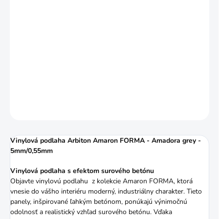
DORUČIŤ DO:
7.9.2026
MOŽNOSTI
DORUČENIA
−
+
Pridať do košíka
DETAILNÉ INFORMÁCIE
OPÝTAŤ SA
STRÁŽIŤ
Vinylová podlaha Arbiton Amaron FORMA - Amadora grey -
5mm/0,55mm
Vinylová podlaha s efektom surového betónu
Objavte vinylovú podlahu z kolekcie Amaron FORMA, ktorá
vnesie do vášho interiéru moderný, industriálny charakter. Tieto
panely, inšpirované ľahkým betónom, ponúkajú výnimočnú
odolnosť a realistický vzhľad surového betónu. Vďaka