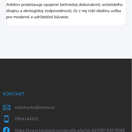
Arbiton predstavuje spojenie technickej dokonalosti, estetického
dizajnu a ekologickej zodpovednosti, čo z nej robí ideálnu voľbu
pre moderné a udržateľné bývanie.
Z
á
p
ä
t
i
KONTAKT
e
objednavky
@
inteza.sk
0904144303
https://www.facebook.com/profile.php?id=61558720978596