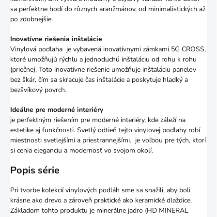
sa perfektne hodí do rôznych aranžmánov, od minimalistických až
po zdobnejšie.
Inovatívne riešenia inštalácie
Vinylová podlaha je vybavená inovatívnymi zámkami 5G CROSS,
ktoré umožňujú rýchlu a jednoduchú inštaláciu od rohu k rohu
(priečne). Toto inovatívne riešenie umožňuje inštaláciu panelov
bez škár, čím sa skracuje čas inštalácie a poskytuje hladký a
bezšvíkový povrch.
Ideálne pre moderné interiéry
je perfektným riešením pre moderné interiéry, kde záleží na
estetike aj funkčnosti. Svetlý odtieň tejto vinylovej podlahy robí
miestnosti svetlejšími a priestrannejšími. je voľbou pre tých, ktorí
si cenia eleganciu a modernosť vo svojom okolí.
Popis série
Pri tvorbe kolekcií vinylových podláh sme sa snažili, aby boli
krásne ako drevo a zároveň praktické ako keramické dlaždice.
Základom tohto produktu je minerálne jadro (HD MINERAL