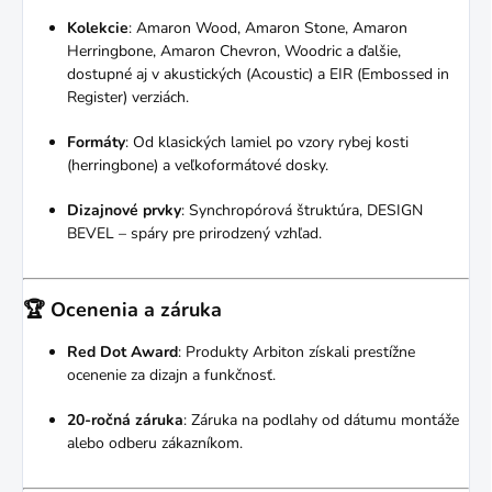
Kolekcie
:
Amaron Wood, Amaron Stone, Amaron
Herringbone, Amaron Chevron, Woodric a ďalšie,
dostupné aj v akustických (Acoustic) a EIR (Embossed in
Register) verziách.
Formáty
:
Od klasických lamiel po vzory rybej kosti
(herringbone) a veľkoformátové dosky.
Dizajnové prvky
:
Synchropórová štruktúra, DESIGN
BEVEL – spáry pre prirodzený vzhľad.
🏆 Ocenenia a záruka
Red Dot Award
:
Produkty Arbiton získali prestížne
ocenenie za dizajn a funkčnosť.
20-ročná záruka
:
Záruka na podlahy od dátumu montáže
alebo odberu zákazníkom.