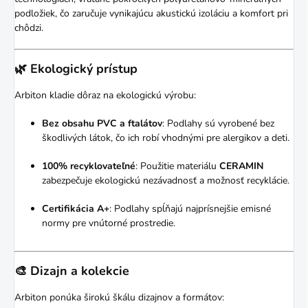
podložiek, čo zaručuje vynikajúcu akustickú izoláciu a komfort pri
chôdzi.
🌿 Ekologický prístup
Arbiton kladie dôraz na ekologickú výrobu:
Bez obsahu PVC a ftalátov
:
Podlahy sú vyrobené bez
škodlivých látok, čo ich robí vhodnými pre alergikov a deti.
100% recyklovateľné
:
Použitie materiálu
CERAMIN
zabezpečuje ekologickú nezávadnosť a možnosť recyklácie.
Certifikácia A+
:
Podlahy spĺňajú najprísnejšie emisné
normy pre vnútorné prostredie.
🎨 Dizajn a kolekcie
Arbiton ponúka širokú škálu dizajnov a formátov: