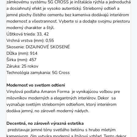
zámkovému systému 5G CROSS je inštalácia rýchla a jednoduchá
a dosiahnutý efekt je vysoko autentický. Strieborný odtieň a
jemné plochy čistého cementu bez kameniva dodávajú interiérom
modernosť a všestrannosť. Vyberte si a dodajte svojmu priestoru
moderný charakter a štýl.
Úžitková trieda: 33, 42
Vrchná vrstva (mm): 0,55
Skosenie: DIZAJNOVÉ SKOSENÉ
Dĺžka (mm): 914
Šírka (mm): 457
Záruka: 25 rokov
Technológia zamykania: 5G Cross
Modernosť vo svetlom odtieni
Vinylová podlaha Amaron Forma je vynikajúcou voľbou pre
milovníkov moderných a elegantných interiérov. Dekor sa
vyznačuje svetlým strieborným odtieňom, ktorý interiérom
dodáva jemný, no zároveň moderný nádych.
Decentná, no zároveň výrazná estetika
predstavuje jemné tóny svetlého betónu s hrubo mletým
kamenivom, čím vytvára moderný a štýlový vzhľad. Tento dekor