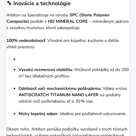
🔧 Inovácie a technológie
Arbiton sa špecializuje na výrobu
SPC (Stone Polymer
Composite)
podláh s
HD MINERAL CORE
– minerálnym jadrom
s vysokou hustotou, ktoré zabezpečuje:
100% vodeodolnosť
:
Vhodné pre kúpeľne, kuchyne a ďalšie
vlhké priestory.
Vysokú rozmerovú stabilitu
:
Možnosť pokládky až do 200
m² bez dilatačných profilov.
Odolnosť voči mechanickému poškodeniu
:
Vďaka vrstve
ANTISCRATCH TITANIUM NANO LAYER
sú podlahy
odolné voči poškriabaniu až o 30 % viac.
Nízky tepelný odpor
:
Ideálne pre podlahové vykurovanie.
Okrem toho, Arbiton ponúka podložky vyrobené v troch rôznych
technológiách, vrátane pokročilých polyuretánovo-minerálnych