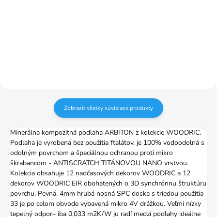
Do košíka
Do košíka
Podložka kombinovaná s
6cm/2,6m vodoodolné
paroizolačnou fóliou
Zobraziť všetky súvisiace produkty
Minerálna kompozitná podlaha ARBITON z kolekcie WOODRIC.
Podlaha je vyrobená bez použitia ftalátov, je 100% vodoodolná s
odolným povrchom a špeciálnou ochranou proti mikro
škrabancom - ANTISCRATCH TITÁNOVOU NANO vrstvou.
Kolekcia obsahuje 12 nadčasových dekorov WOODRIC a 12
dekorov WOODRIC EIR obohatených o 3D synchrónnu štruktúru
povrchu. Pevná, 4mm hrubá nosná SPC doska s triedou použitia
33 je po celom obvode vybavená mikro 4V drážkou. Veľmi nízky
tepelný odpor– iba 0,033 m2K/W ju radí medzí podlahy ideálne