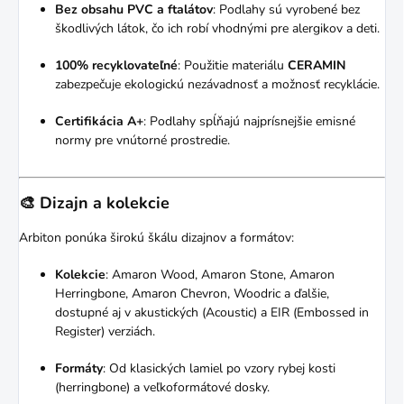
Bez obsahu PVC a ftalátov
:
Podlahy sú vyrobené bez
škodlivých látok, čo ich robí vhodnými pre alergikov a deti.
100% recyklovateľné
:
Použitie materiálu
CERAMIN
zabezpečuje ekologickú nezávadnosť a možnosť recyklácie.
Certifikácia A+
:
Podlahy spĺňajú najprísnejšie emisné
normy pre vnútorné prostredie.
🎨 Dizajn a kolekcie
Arbiton ponúka širokú škálu dizajnov a formátov:
Kolekcie
:
Amaron Wood, Amaron Stone, Amaron
Herringbone, Amaron Chevron, Woodric a ďalšie,
dostupné aj v akustických (Acoustic) a EIR (Embossed in
Register) verziách.
Formáty
:
Od klasických lamiel po vzory rybej kosti
(herringbone) a veľkoformátové dosky.