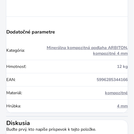
Dodatočné parametre
Minerálna kompozitná podlaha ARBITON
,
Kategória
:
kompozitné 4 mm
Hmotnosť
:
12 kg
EAN
:
5996285344166
Materiál
:
kompozitné
Hrúbka
:
4 mm
Diskusia
Buďte prvý, kto napíše príspevok k tejto položke.