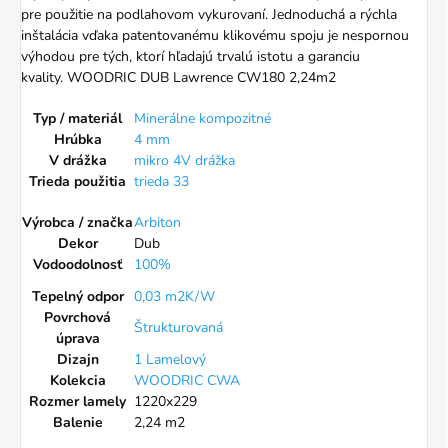
pre použitie na podlahovom vykurovaní. Jednoduchá a rýchla
inštalácia vďaka patentovanému klikovému spoju je nespornou
výhodou pre tých, ktorí hľadajú trvalú istotu a garanciu
kvality. WOODRIC DUB Lawrence CW180 2,24m2
Typ / materiál
Minerálne kompozitné
Hrúbka
4 mm
V drážka
mikro 4V drážka
Trieda použitia
trieda 33
Výrobca / značka
Arbiton
Dekor
Dub
Vodoodolnosť
100%
Tepelný odpor
0,03 m2K/W
Povrchová
Štrukturovaná
úprava
Dizajn
1 Lamelový
Kolekcia
WOODRIC CWA
Rozmer lamely
1220x229
Balenie
2,24 m2