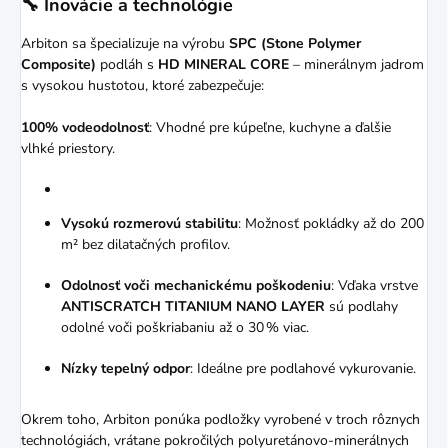
🔧 Inovácie a technológie
Arbiton sa špecializuje na výrobu
SPC (Stone Polymer
Composite)
podláh s
HD MINERAL CORE
– minerálnym jadrom
s vysokou hustotou, ktoré zabezpečuje:
100% vodeodolnosť
:
Vhodné pre kúpeľne, kuchyne a ďalšie
vlhké priestory.
Vysokú rozmerovú stabilitu
:
Možnosť pokládky až do 200
m² bez dilatačných profilov.
Odolnosť voči mechanickému poškodeniu
:
Vďaka vrstve
ANTISCRATCH TITANIUM NANO LAYER
sú podlahy
odolné voči poškriabaniu až o 30 % viac.
Nízky tepelný odpor
:
Ideálne pre podlahové vykurovanie.
Okrem toho, Arbiton ponúka podložky vyrobené v troch rôznych
technológiách, vrátane pokročilých polyuretánovo-minerálnych