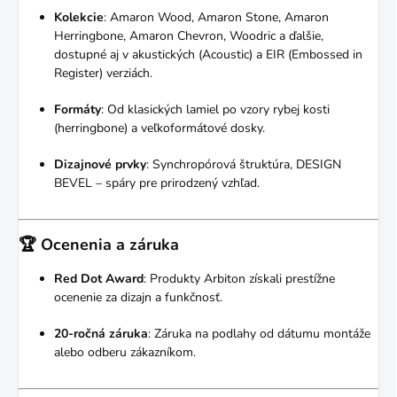
Kolekcie
:
Amaron Wood, Amaron Stone, Amaron
Herringbone, Amaron Chevron, Woodric a ďalšie,
dostupné aj v akustických (Acoustic) a EIR (Embossed in
Register) verziách.
Formáty
:
Od klasických lamiel po vzory rybej kosti
(herringbone) a veľkoformátové dosky.
Dizajnové prvky
:
Synchropórová štruktúra, DESIGN
BEVEL – spáry pre prirodzený vzhľad.
🏆 Ocenenia a záruka
Red Dot Award
:
Produkty Arbiton získali prestížne
ocenenie za dizajn a funkčnosť.
20-ročná záruka
:
Záruka na podlahy od dátumu montáže
alebo odberu zákazníkom.