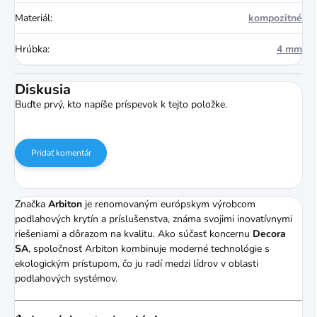
Materiál
:
kompozitné
Hrúbka
:
4 mm
Diskusia
Buďte prvý, kto napíše príspevok k tejto položke.
Pridať komentár
Značka
Arbiton
je renomovaným európskym výrobcom
podlahových krytín a príslušenstva, známa svojimi inovatívnymi
riešeniami a dôrazom na kvalitu.
Ako súčasť koncernu
Decora
SA
, spoločnosť Arbiton kombinuje moderné technológie s
ekologickým prístupom, čo ju radí medzi lídrov v oblasti
podlahových systémov.