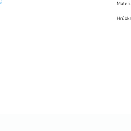
é
Materi
Hrúbk