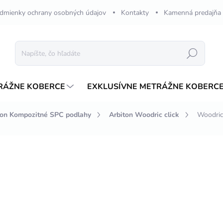
dmienky ochrany osobných údajov
Kontakty
Kamenná predajňa
Hľadať
RÁŽNE KOBERCE
EXKLUSÍVNE METRÁŽNE KOBERC
ton Kompozitné SPC podlahy
Arbiton Woodric click
Woodric
nia
ZNAČKA:
ARBITON
€71,68
€64,7
Jednotková
€28,89 / 1 m2
cena:
NA OBJEDNÁVKU 2-4 TÝ