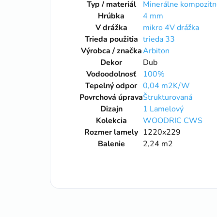
Typ / materiál
Minerálne kompozitn
Hrúbka
4 mm
V drážka
mikro 4V drážka
Trieda použitia
trieda 33
Výrobca / značka
Arbiton
Dekor
Dub
Vodoodolnosť
100%
Tepelný odpor
0,04 m2K/W
Povrchová úprava
Štrukturovaná
Dizajn
1 Lamelový
Kolekcia
WOODRIC CWS
Rozmer lamely
1220x229
Balenie
2,24 m2