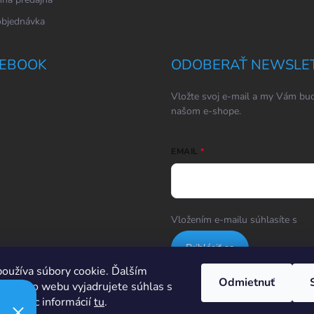
objednávka
EBOOK
ODOBERAŤ NEWSLE
Vložte svoj e-mail a my Vám bud
našom e-shope.
EMAIL
Vložením e-mailu súhlasíte s
po
Prihlásiť sa
oužíva súbory cookie. Ďalším
Odmietnuť
m tohto webu vyjadrujete súhlas s
Hodnotenie obchodu
ím. Viac informácií
tu
.