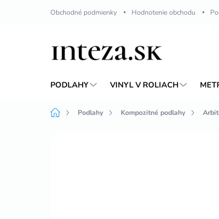
Prejsť
Obchodné podmienky
Hodnotenie obchodu
Po
na
obsah
PODLAHY
VINYL V ROLIACH
MET
Domov
Podlahy
Kompozitné podlahy
Arbi
Neohodnotené
Podrobnosti hodnote
VIAC ZA MENEJ