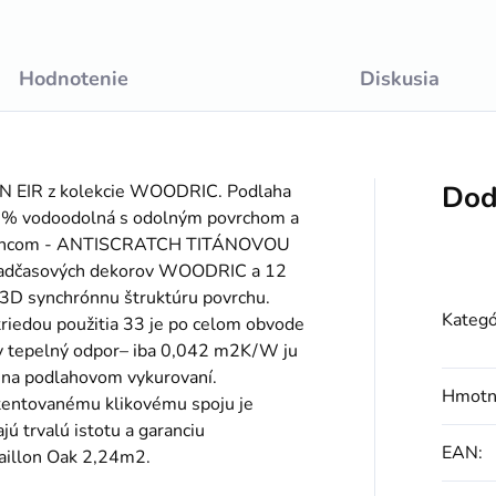
Hodnotenie
Diskusia
Dod
N EIR z kolekcie WOODRIC. Podlaha
 100% vodoodolná s odolným povrchom a
rabancom - ANTISCRATCH TITÁNOVOU
nadčasových dekorov WOODRIC a 12
D synchrónnu štruktúru povrchu.
Kategó
iedou použitia 33 je po celom obvode
ky tepelný odpor– iba 0,042 m2K/W ju
e na podlahovom vykurovaní.
Hmotn
atentovanému klikovému spoju je
jú trvalú istotu a garanciu
EAN
:
aillon Oak 2,24m2.