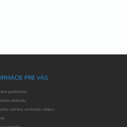
ORMÁCIE PRE VÁS
dné podmienky
tenie obchodu
enky ochrany osobných údajov
kty
ná predajňa