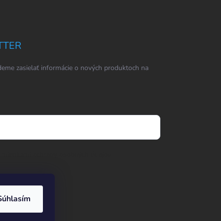
TTER
eme zasielať informácie o nových produktoch na
dmienkami ochrany osobných údajov
Súhlasím