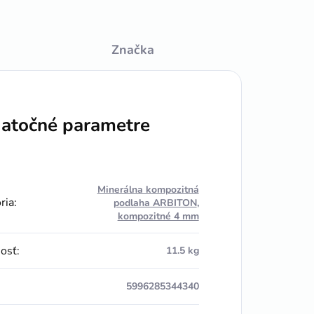
Značka
atočné parametre
Minerálna kompozitná
ria
:
podlaha ARBITON
,
kompozitné 4 mm
osť
:
11.5 kg
5996285344340