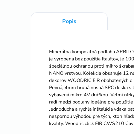
Popis
Minerálna kompozitná podlaha ARBITO
je vyrobená bez použitia ftalátov, je
špeciálnou ochranou proti mikro šk
NANO vrstvou. Kolekcia obsahuje 12 
dekorov WOODRIC EIR obohatených o 3
Pevná, 4mm hrubá nosná SPC doska s tr
vybavená mikro 4V drážkou. Veľmi níz
radí medzí podlahy ideálne pre použiti
Jednoduchá a rýchla inštalácia vďaka p
nespornou výhodou pre tých, ktorí hľada
kvality. Woodric click EIR CWS210 Cav