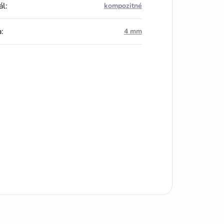
ál
:
kompozitné
a
:
4 mm