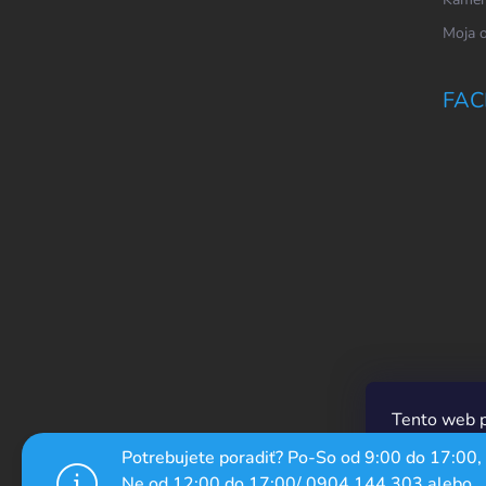
Moja 
FAC
Tento web p
prechádzaní
Potrebujete poradiť? Po-So od 9:00 do 17:00,
ich používan
Ne od 12:00 do 17:00/ 0904 144 303 alebo