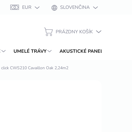
EUR
SLOVENČINA
Moja objednávka
PRÁZDNY KOŠÍK
NÁKUPNÝ
KOŠÍK
E
UMELÉ TRÁVY
AKUSTICKÉ PANELY
WPC T
 click CWS210 Cavaillon Oak 2,24m2
1
/ balenie
ŽDNE