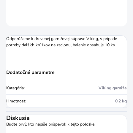
DETAILNÉ INFORMÁCIE
OPÝTAŤ SA
STRÁŽIŤ
Odporúčame k drevenej garnižovej súprave Viking, v prípade
potreby ďalších krúžkov na záclonu, balenie obsahuje 10 ks.
Dodatočné parametre
Kategória
:
Viking garniža
Hmotnosť
:
0.2 kg
Diskusia
Buďte prvý, kto napíše príspevok k tejto položke.