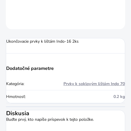
DETAILNÉ INFORMÁCIE
OPÝTAŤ SA
STRÁŽIŤ
Ukončovacie prvky k lištám Indo-16 2ks
Dodatočné parametre
Kategória
:
Prvky k soklovým lištám Indo 70
Hmotnosť
:
0.2 kg
Diskusia
Buďte prvý, kto napíše príspevok k tejto položke.