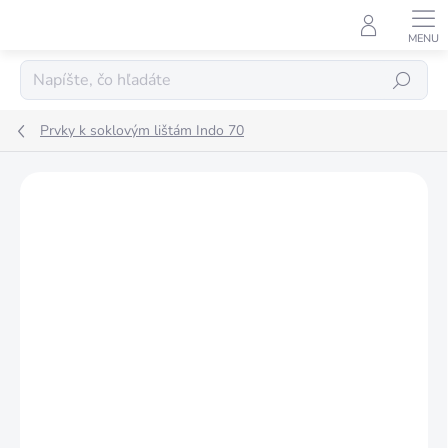
Prejsť
na
obsah
Hľadať
Prvky k soklovým lištám Indo 70
Podrobnosti hodnotenia
Neohodnotené