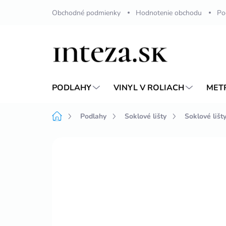
Prejsť
Obchodné podmienky
Hodnotenie obchodu
Po
na
obsah
PODLAHY
VINYL V ROLIACH
MET
Domov
Podlahy
Soklové lišty
Soklové lišt
Neohodnotené
Podrobnosti hodnote