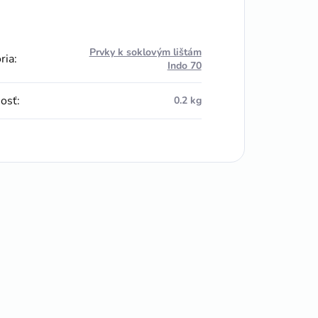
Prvky k soklovým lištám
ria
:
Indo 70
osť
:
0.2 kg