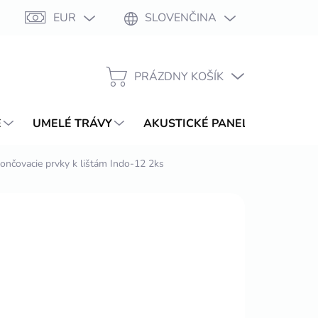
EUR
SLOVENČINA
Moja objednávka
PRÁZDNY KOŠÍK
NÁKUPNÝ
KOŠÍK
E
UMELÉ TRÁVY
AKUSTICKÉ PANELY
WPC T
ončovacie prvky k lištám Indo-12 2ks
2026
MOŽNOSTI DORUČENIA