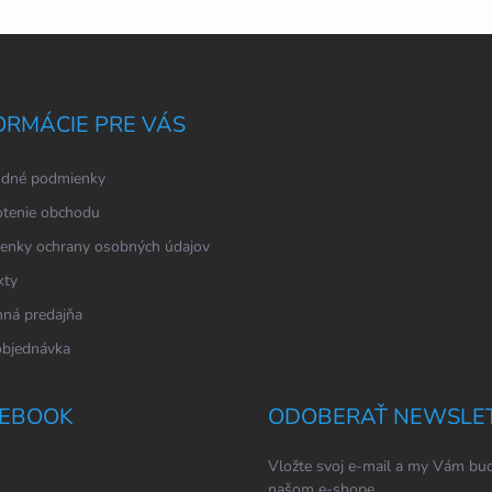
ORMÁCIE PRE VÁS
dné podmienky
tenie obchodu
enky ochrany osobných údajov
kty
ná predajňa
objednávka
EBOOK
ODOBERAŤ NEWSLE
Vložte svoj e-mail a my Vám bud
našom e-shope.