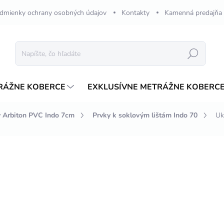
dmienky ochrany osobných údajov
Kontakty
Kamenná predajňa
Hľadať
RÁŽNE KOBERCE
EXKLUSÍVNE METRÁŽNE KOBERC
y Arbiton PVC Indo 7cm
Prvky k soklovým lištám Indo 70
Uk
nia
€1,29
/ balenie
Jednotková
€0,65 / 1 ks
cena:
SKLADOM
MÔŽEME DORUČIŤ DO:
14.8.