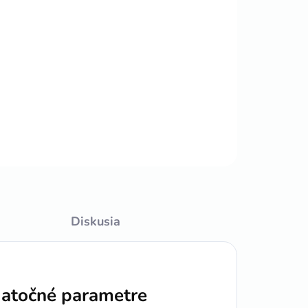
Pridať do košíka
OPÝTAŤ SA
STRÁŽIŤ
Diskusia
atočné parametre