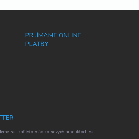
PRIJÍMAME ONLINE
PLATBY
TTER
eme zasielať informácie o nových produktoch na