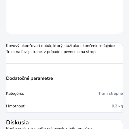
DETAILNÉ INFORMÁCIE
OPÝTAŤ SA
STRÁŽIŤ
Kovový ukončovací oblúk, ktorý slúži ako ukončenie koľajnice
Train na ľavej strane, v prípade upevnenia na strop.
Dodatočné parametre
Kategória
:
Train stropné
Hmotnosť
:
0.2 kg
Diskusia
Buďte prvý, kto napíše príspevok k tejto položke.