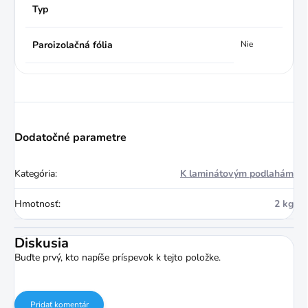
Typ
Paroizolačná fólia
Nie
Dodatočné parametre
Kategória
:
K laminátovým podlahám
Hmotnosť
:
2 kg
Diskusia
Buďte prvý, kto napíše príspevok k tejto položke.
Pridať komentár