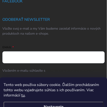
FACEBOOK
ODOBERAŤ NEWSLETTER
Vložte svoj e-mail a my Vám budeme zasielať informácie o nových
produktoch na našom e-shope.
EMAIL
Vložením e-mailu súhlasíte s
podmienkami ochrany osobných
údajov
Tento web používa súbory cookie. Ďalším prechádzaním
Prihlásiť sa
tohto webu vyjadrujete súhlas s ich používaním. Viac
informácií
tu
.
Hodnotenie obchodu
Nastavenie