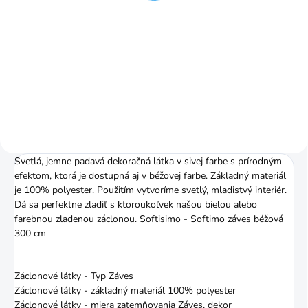
Do košíka
Do košíka
Pomer riasenia je 1:2 (napr. 3 m
Vďaka našitej riasiacej páske
záclony nariasite na 1,5 m)
úhľadne nariasite záclonu alebo
záves.
Svetlá, jemne padavá dekoračná látka v sivej farbe s prírodným
efektom, ktorá je dostupná aj v béžovej farbe. Základný materiál
je 100% polyester. Použitím vytvoríme svetlý, mladistvý interiér.
Dá sa perfektne zladiť s ktoroukoľvek našou bielou alebo
farebnou zladenou záclonou. Softisimo - Softimo záves béžová
300 cm
Záclonové látky - Typ Záves
Záclonové látky - základný materiál 100% polyester
Záclonové látky - miera zatemňovania Záves, dekor