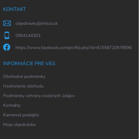
t
i
KONTAKT
e
objednavky
@
inteza.sk
0904144303
https://www.facebook.com/profile.php?id=61558720978596
INFORMÁCIE PRE VÁS
Obchodné podmienky
Hodnotenie obchodu
Podmienky ochrany osobných údajov
Kontakty
Kamenná predajňa
Moja objednávka