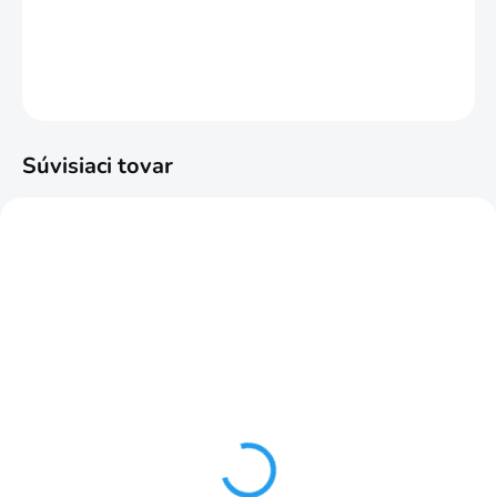
DETAILNÉ INFORMÁCIE
OPÝTAŤ SA
STRÁŽIŤ
Súvisiaci tovar
NAJPREDÁVANEJŠIE
ODPORÚČAME
SKLADOM
SKLADOM
Riasiaca páska 3v1
Riasiaca páska Wave-
10mm č.6
vlna 10mm č.9
€1,25
€3,03