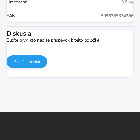
Hmotnosť
:
0.2 kg
EAN
:
5996285374286
Diskusia
Buďte prvý, kto napíše príspevok k tejto položke.
Pridať komentár
Z
á
p
ä