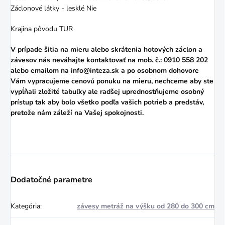
Záclonové látky - lesklé Nie
Krajina pôvodu TUR
V prípade šitia na mieru alebo skrátenia hotových záclon a
závesov nás neváhajte kontaktovať na mob. č.: 0910 558 202
alebo
emailom
na info@inteza.sk a po osobnom dohovore
Vám vypracujeme cenovú ponuku na mieru, nechceme aby ste
vypĺňali zložité tabuľky ale radšej uprednostňujeme osobný
prístup tak aby bolo všetko podľa vašich potrieb a predstáv,
pretože nám záleží na Vašej spokojnosti.
Dodatočné parametre
Kategória
:
závesy metráž na výšku od 280 do 300 cm