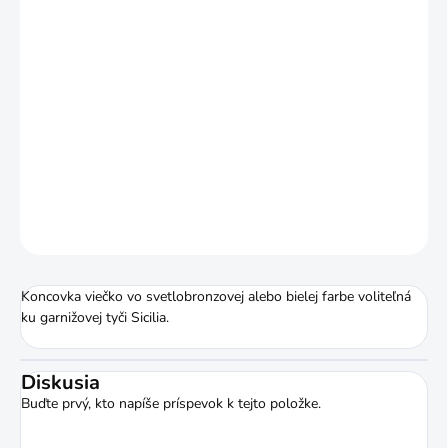
MÔŽEME DORUČIŤ DO:
ZVOĽTE VARIANT
MOŽNOSTI DORUČENIA
−
+
Pridať do košíka
DETAILNÉ INFORMÁCIE
OPÝTAŤ SA
STRÁŽIŤ
Koncovka viečko vo svetlobronzovej alebo bielej farbe voliteľná
ku garnižovej tyči Sicilia.
Diskusia
Buďte prvý, kto napíše príspevok k tejto položke.