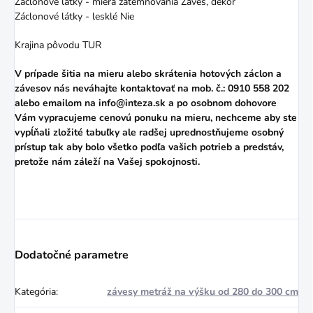
Záclonové látky - miera zatemňovania Záves, dekor
Záclonové látky - lesklé Nie
Krajina pôvodu TUR
V prípade šitia na mieru alebo skrátenia hotových záclon a
závesov nás neváhajte kontaktovať na mob. č.: 0910 558 202
alebo
emailom
na info@inteza.sk a po osobnom dohovore
Vám vypracujeme cenovú ponuku na mieru, nechceme aby ste
vypĺňali zložité tabuľky ale radšej uprednostňujeme osobný
prístup tak aby bolo všetko podľa vašich potrieb a predstáv,
pretože nám záleží na Vašej spokojnosti.
Dodatočné parametre
Kategória
:
závesy metráž na výšku od 280 do 300 cm