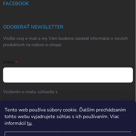
FACEBOOK
ODOBERAŤ NEWSLETTER
Vložte svoj e-mail a my Vám budeme zasielať informácie o nových
produktoch na našom e-shope.
EMAIL
Vložením e-mailu súhlasíte s
podmienkami ochrany osobných
údajov
Tento web používa súbory cookie. Ďalším prechádzaním
Prihlásiť sa
tohto webu vyjadrujete súhlas s ich používaním. Viac
informácií
tu
.
Hodnotenie obchodu