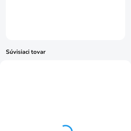
−
+
Pridať do košíka
DETAILNÉ INFORMÁCIE
OPÝTAŤ SA
STRÁŽIŤ
Súvisiaci tovar
NAJPREDÁVANEJŠIE
ODPORÚČAME
SKLADOM
SKLADOM
Riasiaca páska 3v1
Riasiaca páska Wave-
10mm č.6
vlna 10mm č.9