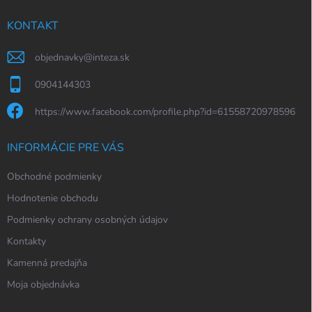
t
i
KONTAKT
e
objednavky
@
inteza.sk
0904144303
https://www.facebook.com/profile.php?id=61558720978596
INFORMÁCIE PRE VÁS
Obchodné podmienky
Hodnotenie obchodu
Podmienky ochrany osobných údajov
Kontakty
Kamenná predajňa
Moja objednávka