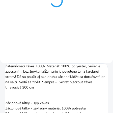
€1,25
€3,03
Do košíka
Do košíka
Pomer riasenia je 1:2 (napr. 3 m
Vďaka našitej riasiacej páske
záclony nariasite na 1,5 m)
úhľadne nariasite záclonu alebo
záves.
Zatemňovací záves 100%. Materiál: 100% polyester, Sušenie
zavesením, bez žmýkania!Žehlenie je povolené len z farebnej
strany! Dá sa použiť aj ako druhú záclona!Môže sa doručovať len
na valci. Nedá sa zložiť. Sempre - Secret blackout záves
tmavosivá 300 cm
Záclonové látky - Typ Záves
Záclonové látky - základný materiál 100% polyester