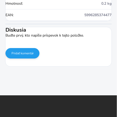
Hmotnosť
:
0.2 kg
EAN
:
5996285374477
Diskusia
Buďte prvý, kto napíše príspevok k tejto položke.
Pridať komentár
Z
á
p
ä