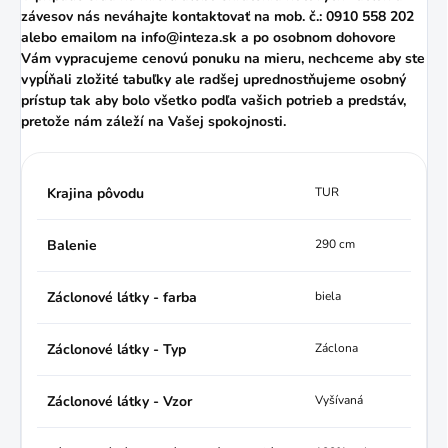
závesov nás neváhajte kontaktovať na mob. č.: 0910 558 202
alebo
emailom
na info@inteza.sk a po osobnom dohovore
Vám vypracujeme cenovú ponuku na mieru, nechceme aby ste
vypĺňali zložité tabuľky ale radšej uprednostňujeme osobný
prístup tak aby bolo všetko podľa vašich potrieb a predstáv,
pretože nám záleží na Vašej spokojnosti.
Krajina pôvodu
TUR
Balenie
290 cm
Záclonové látky - farba
biela
Záclonové látky - Typ
Záclona
Záclonové látky - Vzor
Vyšívaná