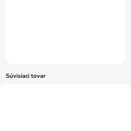
MÔŽEME DORUČIŤ DO:
14.8.2026
MOŽNOSTI DORUČENIA
−
+
Pridať do košíka
DETAILNÉ INFORMÁCIE
OPÝTAŤ SA
STRÁŽIŤ
Súvisiaci tovar
NAJPREDÁVANEJŠIE
ODPORÚČAME