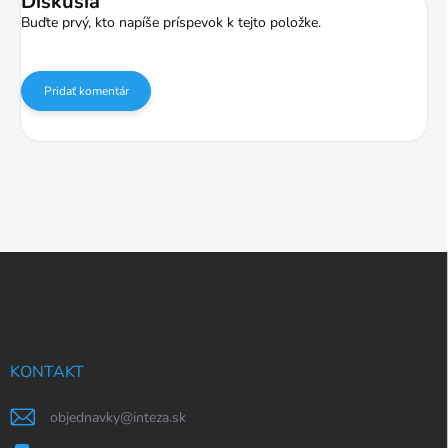
Diskusia
Buďte prvý, kto napíše príspevok k tejto položke.
Pridať komentár
Z
á
p
ä
t
i
KONTAKT
e
objednavky
@
inteza.sk