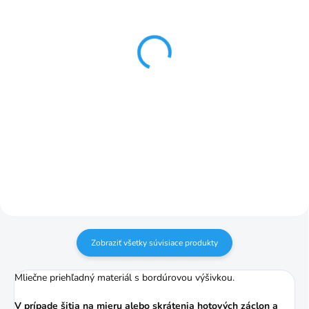
SKLADOM
SKLADOM
Sable Kiara záclona
Riasiaca páska ceruzka
vyšívaná s bordúrou
1:2 50mm č.2
biela 175 cm
€1,25
€8,19
Do košíka
Detail
Pomer riasenia je 1:2 (napr. 3 m
záclony nariasite na 1,5 m)
Zobraziť všetky súvisiace produkty
Mliečne priehľadný materiál s bordúrovou výšivkou.
V prípade šitia na mieru alebo skrátenia hotových záclon a