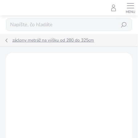
Prejsť
na
obsah
Hľadať
záclony metráž na výšku od 280 do 325cm
Podrobnosti hodnotenia
Neohodnotené