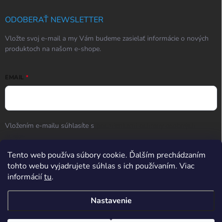
ODOBERAŤ NEWSLETTER
Vložte svoj e-mail a my Vám budeme zasielať informácie o nových
produktoch na našom e-shope.
EMAIL
Vložením e-mailu súhlasíte s
podmienkami ochrany osobných
údajov
Prihlásiť sa
Tento web používa súbory cookie. Ďalším prechádzaním
tohto webu vyjadrujete súhlas s ich používaním. Viac
informácií
tu
.
Hodnotenie obchodu
Nastavenie
Potrebujete poradiť? Po-So od 9:00 do 17:00, Ne od