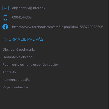
e
objednavky
@
inteza.sk
0904144303
https://www.facebook.com/profile.php?id=61558720978596
INFORMÁCIE PRE VÁS
Obchodné podmienky
Hodnotenie obchodu
Podmienky ochrany osobných údajov
Kontakty
Kamenná predajňa
Moja objednávka