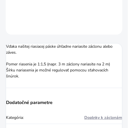
Pomer riasenia je 1:1,5
(napr. 3 m záclony nariasite na 2 m)
DETAILNÉ INFORMÁCIE
OPÝTAŤ SA
STRÁŽIŤ
Vďaka našitej riasiacej páske úhľadne nariasite záclonu alebo
záves.
Pomer riasenia je 1:1,5
(napr. 3 m záclony nariasite na 2 m)
Šírku nariasenia je možné regulovať pomocou sťahovacích
šnúrok.
Dodatočné parametre
Kategória
:
Doplnky k záclonám