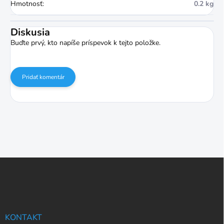
Hmotnosť
:
0.2 kg
Diskusia
Buďte prvý, kto napíše príspevok k tejto položke.
Pridať komentár
Z
á
p
ä
t
i
KONTAKT