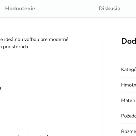
Hodnotenie
Diskusia
Dod
 je ideálnou voľbou pre moderné
h priestoroch.
Kategó
Hmotn
m
Materi
Požado
Rozme