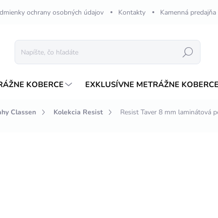
dmienky ochrany osobných údajov
Kontakty
Kamenná predajňa
Hľadať
RÁŽNE KOBERCE
EXKLUSÍVNE METRÁŽNE KOBERC
ahy Classen
Kolekcia Resist
Resist Taver 8 mm laminátová 
nia
ZNAČKA:
CLASSEN
€29,53
/ balenie
Jednotková
€14,99 / 1 m2
cena:
SKLADOM