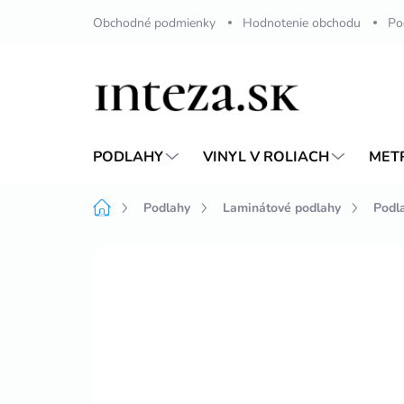
Prejsť
Obchodné podmienky
Hodnotenie obchodu
Po
na
obsah
PODLAHY
VINYL V ROLIACH
MET
Domov
Podlahy
Laminátové podlahy
Podl
Neohodnotené
Podrobnosti hodnote
VIAC ZA MENEJ