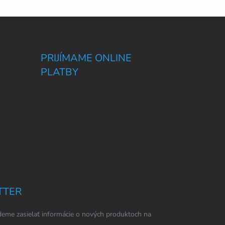
PRIJÍMAME ONLINE
PLATBY
TTER
eme zasielať informácie o nových produktoch na