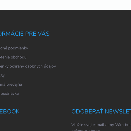
ORMÁCIE PRE VÁS
dné podmienky
tenie obchodu
enky ochrany osobných údajov
kty
ná predajňa
objednávka
EBOOK
ODOBERAŤ NEWSLE
Vložte svoj e-mail a my Vám bud
našom e-shope.