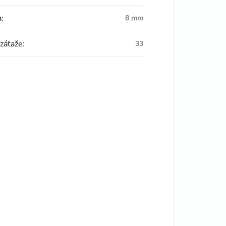
a
:
8 mm
 záťaže
:
33