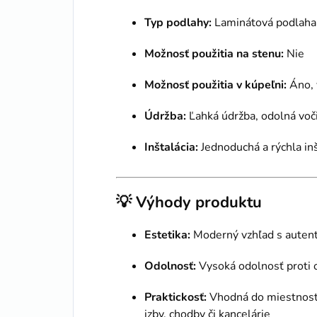
Typ podlahy:
Laminátová podlaha
Možnosť použitia na stenu:
Nie
Možnosť použitia v kúpeľni:
Áno, 
Údržba:
Ľahká údržba, odolná voč
Inštalácia:
Jednoduchá a rýchla in
💡
Výhody produktu
Estetika:
Moderný vzhľad s auten
Odolnosť:
Vysoká odolnosť proti 
Praktickosť:
Vhodná do miestností
izby, chodby či kancelárie