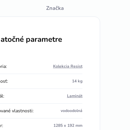
Značka
atočné parametre
ria
:
Kolekcia Resist
osť
:
14 kg
ál
:
Laminát
vané vlastnosti
:
vodoodolná
r
:
1285 x 192 mm