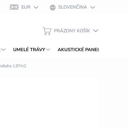
EUR
SLOVENČINA
Moja objednávka
PRÁZDNY KOŠÍK
NÁKUPNÝ
KOŠÍK
E
UMELÉ TRÁVY
AKUSTICKÉ PANELY
WPC T
podlaha 1,97m2