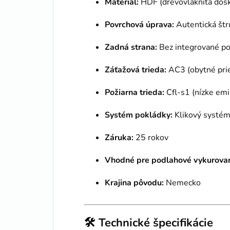
Materiál:
HDF (drevovláknitá dosk
Povrchová úprava:
Autentická štr
Zadná strana:
Bez integrované po
Záťažová trieda:
AC3 (obytné prie
Požiarna trieda:
Cfl-s1 (nízke em
Systém pokládky:
Klikový systém 
Záruka:
25 rokov
Vhodné pre podlahové vykurovan
Krajina pôvodu:
Nemecko
🛠️
Technické špecifikácie