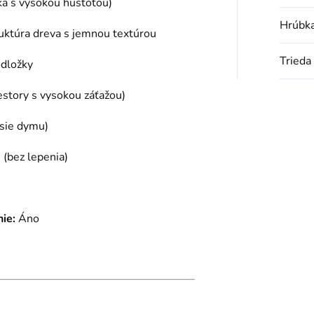
a s vysokou hustotou)
Hrúbk
uktúra dreva s jemnou textúrou
Trieda
dložky
story s vysokou záťažou)
isie dymu)
(bez lepenia)
ie:
Áno