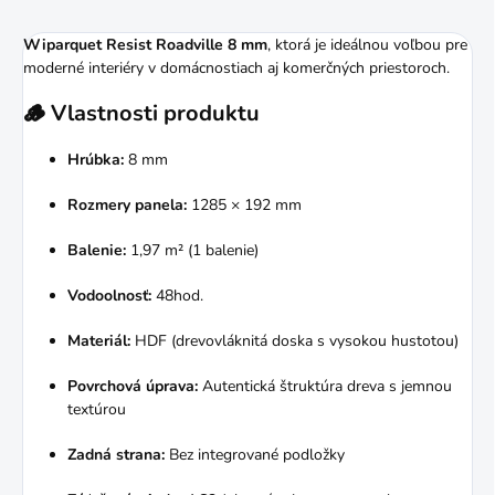
Wiparquet Resist Roadville 8 mm
, ktorá je ideálnou voľbou pre
moderné interiéry v domácnostiach aj komerčných priestoroch.
🪵
Vlastnosti produktu
Hrúbka:
8 mm
Rozmery panela:
1285 × 192 mm
Balenie:
1,97 m² (1 balenie)
Vodoolnosť:
48hod.
Materiál:
HDF (drevovláknitá doska s vysokou hustotou)
Povrchová úprava:
Autentická štruktúra dreva s jemnou
textúrou
Zadná strana:
Bez integrované podložky