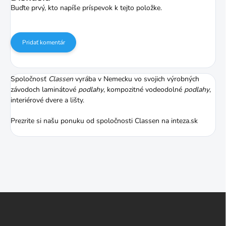
Buďte prvý, kto napíše príspevok k tejto položke.
Pridať komentár
Spoločnosť
Classen
vyrába v Nemecku vo svojich výrobných
závodoch laminátové
podlahy
, kompozitné vodeodolné
podlahy
,
interiérové dvere a lišty.
Prezrite si našu ponuku od spoločnosti Classen na inteza.sk
Z
á
p