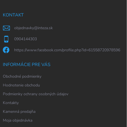
ä
t
i
KONTAKT
e
objednavky
@
inteza.sk
0904144303
https://www.facebook.com/profile.php?id=61558720978596
INFORMÁCIE PRE VÁS
Obchodné podmienky
Hodnotenie obchodu
Podmienky ochrany osobných údajov
Kontakty
Kamenná predajňa
Moja objednávka