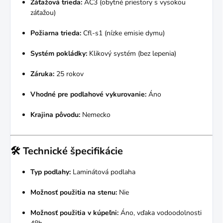
Záťažová trieda:
AC3 (obytné priestory s vysokou
záťažou)
Požiarna trieda:
Cfl-s1 (nízke emisie dymu)
Systém pokládky:
Klikový systém (bez lepenia)
Záruka:
25 rokov
Vhodné pre podlahové vykurovanie:
Áno
Krajina pôvodu:
Nemecko
🛠️
Technické špecifikácie
Typ podlahy:
Laminátová podlaha
Možnosť použitia na stenu:
Nie
Možnosť použitia v kúpeľni:
Áno, vďaka vodoodolnosti