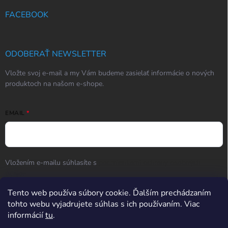
FACEBOOK
ODOBERAŤ NEWSLETTER
Vložte svoj e-mail a my Vám budeme zasielať informácie o nových
produktoch na našom e-shope.
EMAIL
Vložením e-mailu súhlasíte s
podmienkami ochrany osobných
údajov
Prihlásiť sa
Tento web používa súbory cookie. Ďalším prechádzaním
tohto webu vyjadrujete súhlas s ich používaním. Viac
informácií
tu
.