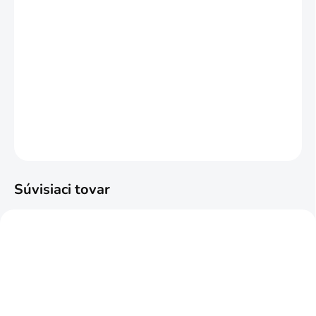
MÔŽEME DORUČIŤ DO:
ZVOĽTE VARIANT
MOŽNOSTI DORUČENIA
−
+
Pridať do košíka
DETAILNÉ INFORMÁCIE
OPÝTAŤ SA
STRÁŽIŤ
Súvisiaci tovar
ZADARMO
ZADARM