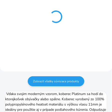
SKLADOM
SKLADOM
Platinum blue flower
Platinum canyon
koberec od 80x150cm
koberec od 80x150cm
blue
grey
€76,99
€76,99
od
od
Detail
Detail
Zobraziť všetky súvisiace produkty
Vďaka svojim moderným vzorom, koberec Platinum sa hodí do
ktorejkoľvek obývačky alebo spálne. Koberec vyrobený zo 100%
polypropylénového heatset materiálu s výškou vlasu 11mm je
ideálny pre použitie aj v prípade podlahového kúrenia. Odpudzuje