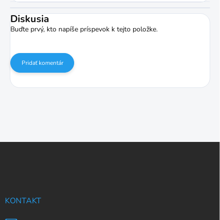
Diskusia
Buďte prvý, kto napíše príspevok k tejto položke.
Pridať komentár
Z
á
p
ä
t
i
KONTAKT
e