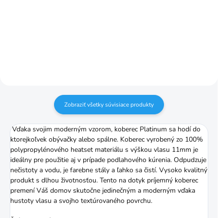
€76,99
od
Detail
Detail
Zobraziť všetky súvisiace produkty
Vďaka svojim moderným vzorom, koberec Platinum sa hodí do
ktorejkoľvek obývačky alebo spálne. Koberec vyrobený zo 100%
polypropylénového heatset materiálu s výškou vlasu 11mm je
ideálny pre použitie aj v prípade podlahového kúrenia. Odpudzuje
nečistoty a vodu, je farebne stály a ľahko sa čistí. Vysoko kvalitný
produkt s dlhou životnosťou. Tento na dotyk príjemný koberec
premení Váš domov skutočne jedinečným a moderným vďaka
hustoty vlasu a svojho textúrovaného povrchu.