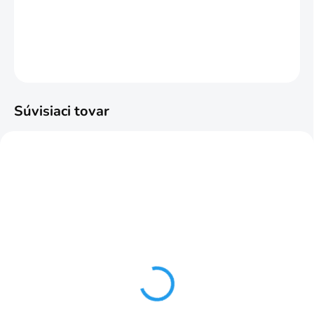
DETAILNÉ INFORMÁCIE
OPÝTAŤ SA
STRÁŽIŤ
Súvisiaci tovar
ZADARMO
ZADARM
SKLADOM
SKLADOM
Platinum brown koberec
Platinum graphite
od 80x150cm brown
koberec od 80x150cm
grey
€76,99
od