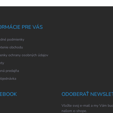
ORMÁCIE PRE VÁS
dné podmienky
tenie obchodu
enky ochrany osobných údajov
kty
ná predajňa
objednávka
EBOOK
ODOBERAŤ NEWSLE
Vložte svoj e-mail a my Vám bud
našom e-shope.