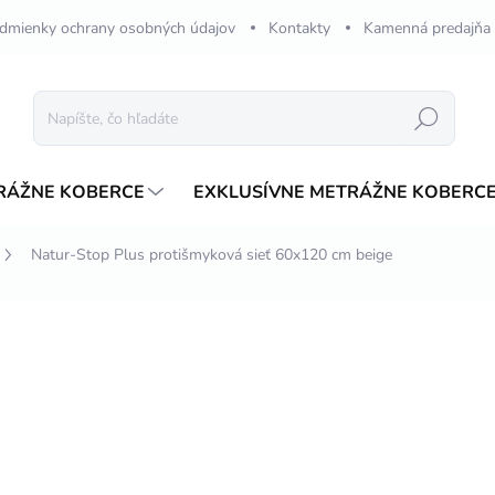
dmienky ochrany osobných údajov
Kontakty
Kamenná predajňa
Hľadať
RÁŽNE KOBERCE
EXKLUSÍVNE METRÁŽNE KOBERC
Natur-Stop Plus protišmyková sieť 60x120 cm beige
nia
ZNAČKA:
INTEZA
€5,49
/ ks
Jednotková
SKLADOM
cena:
MÔŽEME DORUČIŤ DO:
17.8.