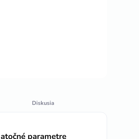
Pridať do košíka
OPÝTAŤ SA
STRÁŽIŤ
Diskusia
atočné parametre