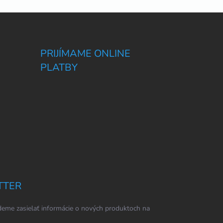
PRIJÍMAME ONLINE
PLATBY
TTER
eme zasielať informácie o nových produktoch na