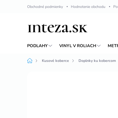
Prejsť
Obchodné podmienky
Hodnotenie obchodu
Po
na
obsah
PODLAHY
VINYL V ROLIACH
MET
Domov
Kusové koberce
Doplnky ku kobercom
Neohodnotené
Podrobnosti hodnote