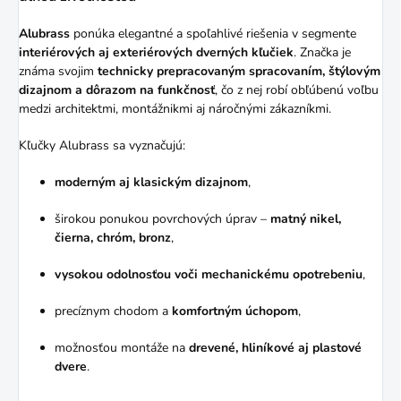
Alubrass
ponúka elegantné a spoľahlivé riešenia v segmente
interiérových aj exteriérových dverných kľučiek
. Značka je
známa svojim
technicky prepracovaným spracovaním, štýlovým
dizajnom a dôrazom na funkčnosť
, čo z nej robí obľúbenú voľbu
medzi architektmi, montážnikmi aj náročnými zákazníkmi.
Kľučky Alubrass sa vyznačujú:
moderným aj klasickým dizajnom
,
širokou ponukou povrchových úprav –
matný nikel,
čierna, chróm, bronz
,
vysokou odolnosťou voči mechanickému opotrebeniu
,
precíznym chodom a
komfortným úchopom
,
možnosťou montáže na
drevené, hliníkové aj plastové
dvere
.