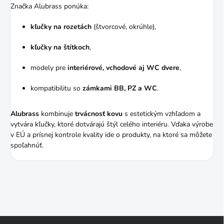
Značka Alubrass ponúka:
kľučky na rozetách
(štvorcové, okrúhle),
kľučky na štítkoch
,
modely pre
interiérové, vchodové aj WC dvere
,
kompatibilitu so
zámkami BB, PZ a WC
.
Alubrass
kombinuje
trvácnosť kovu
s estetickým vzhľadom a
vytvára kľučky, ktoré dotvárajú štýl celého interiéru. Vďaka výrobe
v EÚ a prísnej kontrole kvality ide o produkty, na ktoré sa môžete
spoľahnúť.
Z