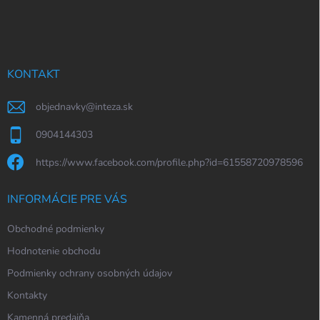
á
p
ä
t
i
KONTAKT
e
objednavky
@
inteza.sk
0904144303
https://www.facebook.com/profile.php?id=61558720978596
INFORMÁCIE PRE VÁS
Obchodné podmienky
Hodnotenie obchodu
Podmienky ochrany osobných údajov
Kontakty
Kamenná predajňa