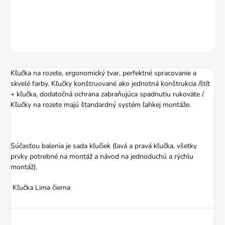
DETAILNÉ INFORMÁCIE
OPÝTAŤ SA
STRÁŽIŤ
Kľučka na rozete, ergonomický tvar, perfektné spracovanie a
skvelé farby. Kľučky konštruované ako jednotná konštrukcia /štít
+ kľučka, dodatočná ochrana zabraňujúca spadnutiu rukoväte /.
Kľučky na rozete majú štandardný systém ľahkej montáže.
Súčasťou balenia je sada kľučiek (ľavá a pravá kľučka, všetky
prvky potrebné na montáž a návod na jednoduchú a rýchlu
montáž).
Kľučka Lima čierna