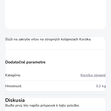
DETAILNÉ INFORMÁCIE
OPÝTAŤ SA
STRÁŽIŤ
Slúži na zakrytie vrtov na stropných koľajniciach Korzika.
Dodatočné parametre
Kategória
:
Korzika stropné
Hmotnosť
:
0.2 kg
Diskusia
Buďte prvý, kto napíše príspevok k tejto položke.