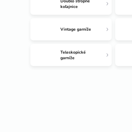
Doublo stropné
koľajnice
Vintage garníže
Teleskopické
garníže