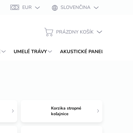
EUR
SLOVENČINA
Moja objednávka
PRÁZDNY KOŠÍK
NÁKUPNÝ
KOŠÍK
E
UMELÉ TRÁVY
AKUSTICKÉ PANELY
WPC T
Korzika stropné
koľajnice