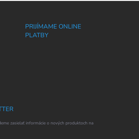
PRIJÍMAME ONLINE
PLATBY
TTER
eme zasielať informácie o nových produktoch na