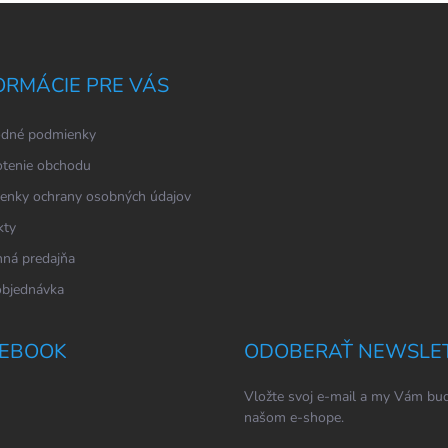
ORMÁCIE PRE VÁS
dné podmienky
tenie obchodu
enky ochrany osobných údajov
kty
ná predajňa
objednávka
EBOOK
ODOBERAŤ NEWSLE
Vložte svoj e-mail a my Vám bud
našom e-shope.