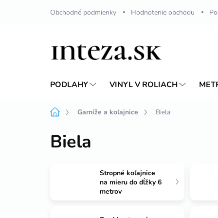
Prejsť
Obchodné podmienky
Hodnotenie obchodu
Po
na
obsah
PODLAHY
VINYL V ROLIACH
MET
Domov
Garníže a koľajnice
Biela
Biela
Stropné koľajnice
na mieru do dĺžky 6
metrov