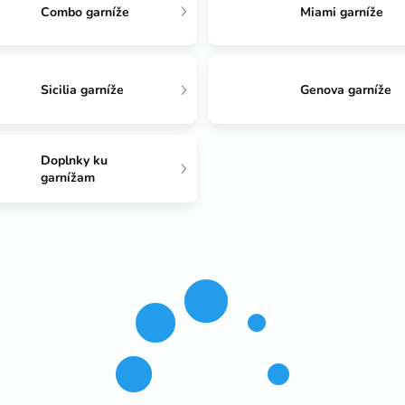
Combo garníže
Miami garníže
Sicilia garníže
Genova garníže
Doplnky ku
garnížam