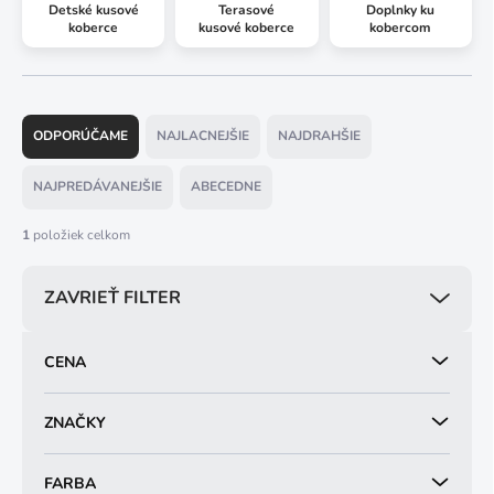
Detské kusové
Terasové
Doplnky ku
koberce
kusové koberce
kobercom
R
a
ODPORÚČAME
NAJLACNEJŠIE
NAJDRAHŠIE
d
e
NAJPREDÁVANEJŠIE
ABECEDNE
n
i
1
položiek celkom
e
p
ZAVRIEŤ FILTER
r
o
d
CENA
u
k
t
ZNAČKY
o
v
FARBA