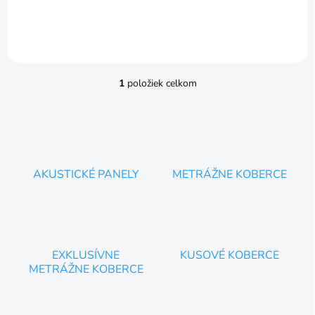
1
položiek celkom
O
v
l
á
d
a
c
AKUSTICKÉ PANELY
METRÁŽNE KOBERCE
i
e
p
r
v
k
EXKLUSÍVNE
KUSOVÉ KOBERCE
y
METRÁŽNE KOBERCE
v
ý
p