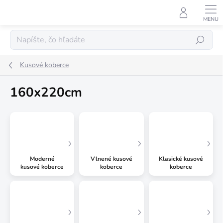
Prejsť
na
obsah
Hľadať
Kusové koberce
160x220cm
Moderné
Vlnené kusové
Klasické kusové
kusové koberce
koberce
koberce