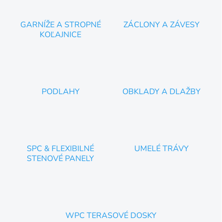
i
s
u
GARNÍŽE A STROPNÉ
ZÁCLONY A ZÁVESY
KOĽAJNICE
PODLAHY
OBKLADY A DLAŽBY
SPC & FLEXIBILNÉ
UMELÉ TRÁVY
STENOVÉ PANELY
WPC TERASOVÉ DOSKY