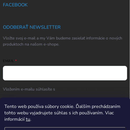
FACEBOOK
ODOBERAŤ NEWSLETTER
Vložte svoj e-mail a my Vám budeme zasielať informácie o nových
produktoch na našom e-shope.
EMAIL
Vložením e-mailu súhlasíte s
podmienkami ochrany osobných
údajov
Prihlásiť sa
Tento web používa súbory cookie. Ďalším prechádzaním
tohto webu vyjadrujete súhlas s ich používaním. Viac
informácií
tu
.
Hodnotenie obchodu