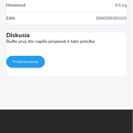
Hmotnosť
:
0.5 kg
EAN
:
5996285393102
Diskusia
Buďte prvý, kto napíše príspevok k tejto položke.
Pridať komentár
Z
á
p
ä