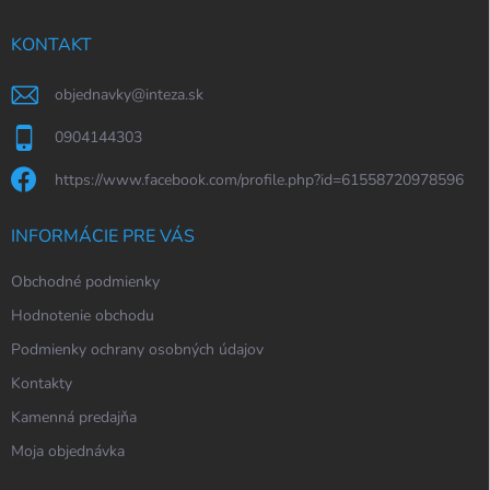
t
i
KONTAKT
e
objednavky
@
inteza.sk
0904144303
https://www.facebook.com/profile.php?id=61558720978596
INFORMÁCIE PRE VÁS
Obchodné podmienky
Hodnotenie obchodu
Podmienky ochrany osobných údajov
Kontakty
Kamenná predajňa
Moja objednávka