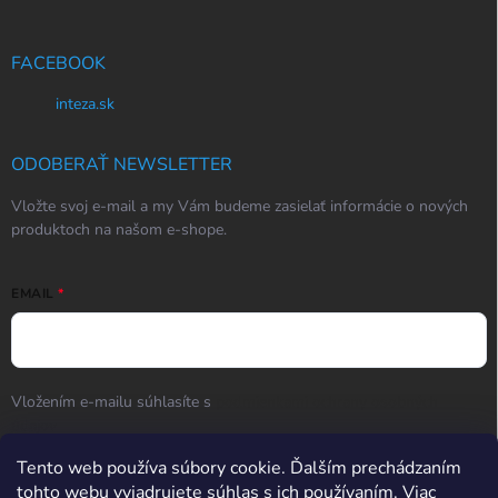
FACEBOOK
inteza.sk
ODOBERAŤ NEWSLETTER
Vložte svoj e-mail a my Vám budeme zasielať informácie o nových
produktoch na našom e-shope.
EMAIL
Vložením e-mailu súhlasíte s
podmienkami ochrany osobných
údajov
Prihlásiť sa
Tento web používa súbory cookie. Ďalším prechádzaním
tohto webu vyjadrujete súhlas s ich používaním. Viac