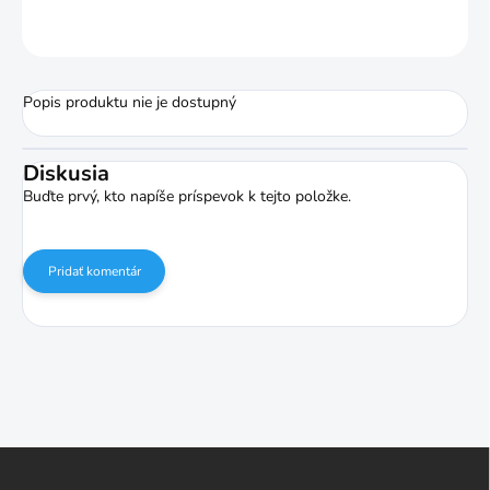
OPÝTAŤ SA
STRÁŽIŤ
Popis produktu nie je dostupný
Diskusia
Buďte prvý, kto napíše príspevok k tejto položke.
Pridať komentár
Z
á