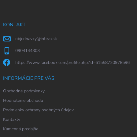
p
ä
t
i
KONTAKT
e
objednavky
@
inteza.sk
0904144303
https://www.facebook.com/profile.php?id=61558720978596
INFORMÁCIE PRE VÁS
Obchodné podmienky
Hodnotenie obchodu
Podmienky ochrany osobných údajov
Kontakty
Kamenná predajňa