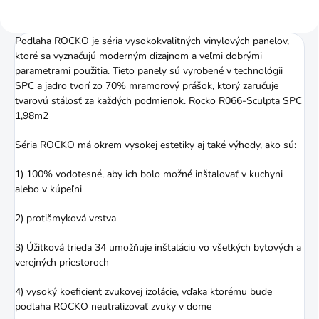
Podlaha ROCKO je séria vysokokvalitných vinylových panelov,
ktoré sa vyznačujú moderným dizajnom a veľmi dobrými
parametrami použitia. Tieto panely sú vyrobené v technológii
SPC a jadro tvorí zo 70% mramorový prášok, ktorý zaručuje
tvarovú stálosť za každých podmienok. Rocko R066-Sculpta SPC
1,98m2
Séria ROCKO má okrem vysokej estetiky aj také výhody, ako sú:
1) 100% vodotesné, aby ich bolo možné inštalovať v kuchyni
alebo v kúpeľni
2) protišmyková vrstva
3) Úžitková trieda 34 umožňuje inštaláciu vo všetkých bytových a
verejných priestoroch
4) vysoký koeficient zvukovej izolácie, vďaka ktorému bude
podlaha ROCKO neutralizovať zvuky v dome