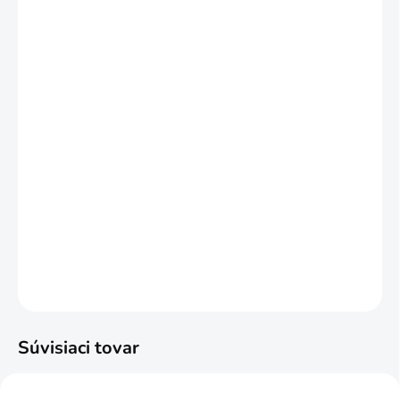
Množstevná zľava
1 - 47 balenie
€54,03
/ balenie
48 a viac balenie = zľava 5 %
€51,33
/ balenie
Ušetríte
€0
−
+
Pridať do košíka
Balenie 1,98m2
DETAILNÉ INFORMÁCIE
OPÝTAŤ SA
STRÁŽIŤ
Súvisiaci tovar
NAJPREDÁVANEJŠIE