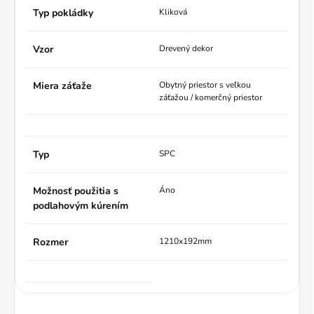
Typ pokládky
Kliková
Vzor
Drevený dekor
Miera záťaže
Obytný priestor s veľkou
záťažou / komerčný priestor
Typ
SPC
Možnosť použitia s
Áno
podlahovým kúrením
Rozmer
1210x192mm