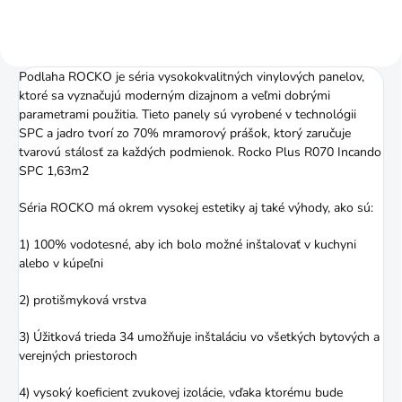
Podlaha ROCKO je séria vysokokvalitných vinylových panelov,
ktoré sa vyznačujú moderným dizajnom a veľmi dobrými
parametrami použitia. Tieto panely sú vyrobené v technológii
SPC a jadro tvorí zo 70% mramorový prášok, ktorý zaručuje
tvarovú stálosť za každých podmienok. Rocko Plus R070 Incando
SPC 1,63m2
Séria ROCKO má okrem vysokej estetiky aj také výhody, ako sú:
1) 100% vodotesné, aby ich bolo možné inštalovať v kuchyni
alebo v kúpeľni
2) protišmyková vrstva
3) Úžitková trieda 34 umožňuje inštaláciu vo všetkých bytových a
verejných priestoroch
4) vysoký koeficient zvukovej izolácie, vďaka ktorému bude