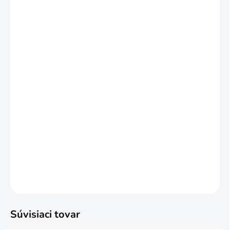
Množstevná zľava
1 - 59 balenie
€48,76
/ balenie
60 a viac balenie = zľava 5 %
€46,32
/ balenie
Ušetríte
€0
−
+
Pridať do košíka
S integrovanou podložkou, Balenie 1,63m2
DETAILNÉ INFORMÁCIE
OPÝTAŤ SA
STRÁŽIŤ
Súvisiaci tovar