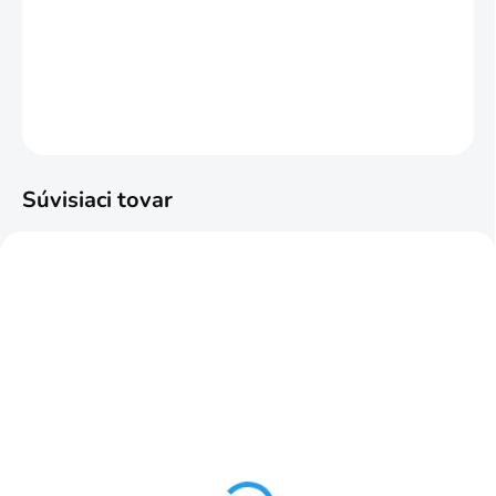
6cm/2,6m vodoodolné
DETAILNÉ INFORMÁCIE
OPÝTAŤ SA
STRÁŽIŤ
Súvisiaci tovar
SKLADOM
SKLADOM
prvky S 60 6cm č.33 2ks
Klipsy k upevňeniu líšt
30 ks
€2,89