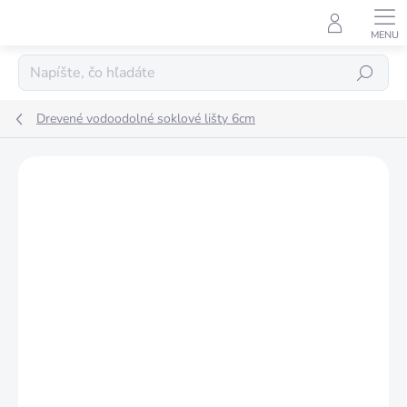
Prejsť
na
obsah
Hľadať
Drevené vodoodolné soklové lišty 6cm
Podrobnosti hodnotenia
Neohodnotené