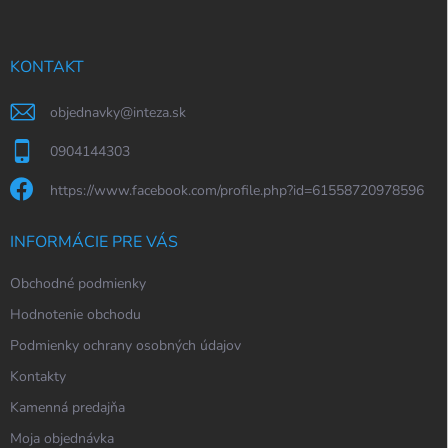
p
ä
t
i
KONTAKT
e
objednavky
@
inteza.sk
0904144303
https://www.facebook.com/profile.php?id=61558720978596
INFORMÁCIE PRE VÁS
Obchodné podmienky
Hodnotenie obchodu
Podmienky ochrany osobných údajov
Kontakty
Kamenná predajňa
Moja objednávka