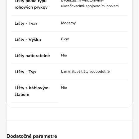
Lišty podľa typu
s vonkajšími-vnútornými-
ukončovacími-spojovacími prvkami
rohových prvkov
Lišty - Tvar
Moderný
Lišty - Výška
6 cm
Lišty natierateľné
Nie
Lišty - Typ
Laminátové lišty vodoodolné
Lišty s káblovým
Nie
žľabom
Dodatočné parametre