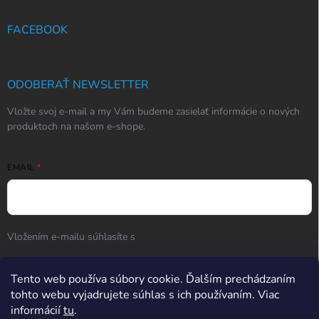
FACEBOOK
ODOBERAŤ NEWSLETTER
Vložte svoj e-mail a my Vám budeme zasielať informácie o nových
produktoch na našom e-shope.
EMAIL
Vložením e-mailu súhlasíte s
podmienkami ochrany osobných
údajov
Tento web používa súbory cookie. Ďalším prechádzaním
Prihlásiť sa
tohto webu vyjadrujete súhlas s ich používaním. Viac
informácií
tu
.