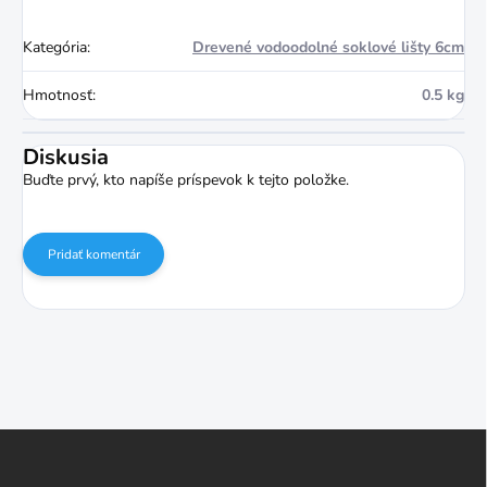
Kategória
:
Drevené vodoodolné soklové lišty 6cm
Hmotnosť
:
0.5 kg
Diskusia
Buďte prvý, kto napíše príspevok k tejto položke.
Pridať komentár
Z
á