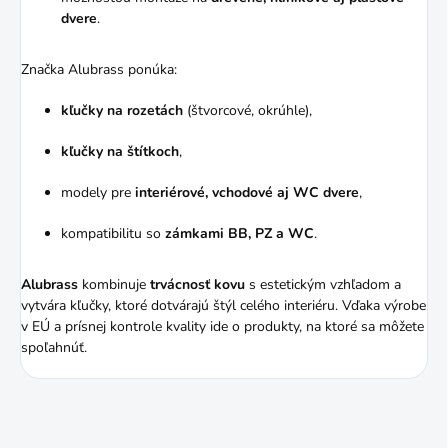
dvere
.
Značka Alubrass ponúka:
kľučky na rozetách
(štvorcové, okrúhle),
kľučky na štítkoch
,
modely pre
interiérové, vchodové aj WC dvere
,
kompatibilitu so
zámkami BB, PZ a WC
.
Alubrass
kombinuje
trvácnosť kovu
s estetickým vzhľadom a
vytvára kľučky, ktoré dotvárajú štýl celého interiéru. Vďaka výrobe
v EÚ a prísnej kontrole kvality ide o produkty, na ktoré sa môžete
spoľahnúť.