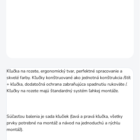
−
+
Pridať do košíka
DETAILNÉ INFORMÁCIE
OPÝTAŤ SA
STRÁŽIŤ
Kľučka na rozete, ergonomický tvar, perfektné spracovanie a
skvelé farby. Kľučky konštruované ako jednotná konštrukcia /štít
+ kľučka, dodatočná ochrana zabraňujúca spadnutiu rukoväte /.
Kľučky na rozete majú štandardný systém ľahkej montáže.
Súčasťou balenia je sada kľučiek (ľavá a pravá kľučka, všetky
prvky potrebné na montáž a návod na jednoduchú a rýchlu
montáž).