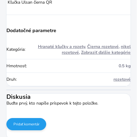
Kľučka Ulsan čierna QR
Dodatočné parametre
Hranaté kľučky a rozety
,
Čierna rozetové
,
nikel
Kategória
:
rozetové
,
Zobraziť ďalšie kategórie
Hmotnosť
:
0.5 kg
Druh
:
rozetové
Diskusia
Buďte prvý, kto napíše príspevok k tejto položke.
Pridať komentár