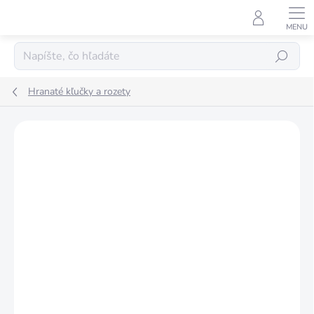
Prejsť
na
obsah
Hľadať
Hranaté kľučky a rozety
Podrobnosti hodnotenia
Neohodnotené
ZNAČKA:
ALUBRASS