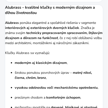
Alubrass – kvalitné kľučky s moderným dizajnom a
dlhou životnosťou
Alubrass
ponúka elegantné a spoľahlivé riešenia v segmente
interiérových aj exteriérových dverných kľučiek
. Značka je
známa svojim
technicky prepracovaným spracovaním, štýlovým
dizajnom a dôrazom na funkčnosť
, čo z nej robí obľúbenú voľbu
medzi architektmi, montážnikmi aj náročnými zákazníkmi.
Kľučky Alubrass sa vyznačujú:
moderným aj klasickým dizajnom
,
širokou ponukou povrchových úprav –
matný nikel,
čierna, chróm, bronz
,
vysokou odolnosťou voči mechanickému opotrebeniu
,
precíznym chodom a
komfortným úchopom
,
možnosťou montáže na
drevené, hliníkové aj plastové