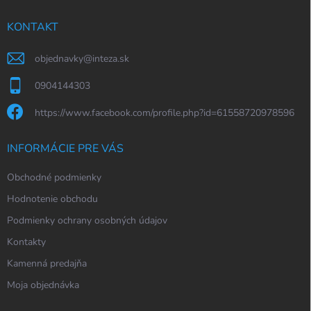
t
i
KONTAKT
e
objednavky
@
inteza.sk
0904144303
https://www.facebook.com/profile.php?id=61558720978596
INFORMÁCIE PRE VÁS
Obchodné podmienky
Hodnotenie obchodu
Podmienky ochrany osobných údajov
Kontakty
Kamenná predajňa
Moja objednávka