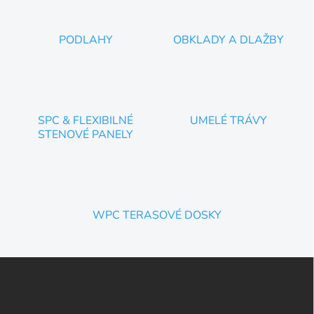
PODLAHY
OBKLADY A DLAŽBY
SPC & FLEXIBILNÉ
UMELÉ TRÁVY
STENOVÉ PANELY
WPC TERASOVÉ DOSKY
Z
á
p
ä