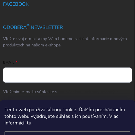
FACEBOOK
ODOBERAŤ NEWSLETTER
Vložte svoj e-mail a my Vám budeme zasielať informácie o nových
produktoch na našom e-shope.
EMAIL
Vložením e-mailu súhlasíte s
podmienkami ochrany osobných
údajov
Tento web používa súbory cookie. Ďalším prechádzaním
Prihlásiť sa
tohto webu vyjadrujete súhlas s ich používaním. Viac
informácií
tu
.
Hodnotenie obchodu