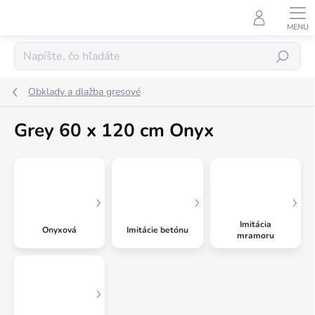
Prejsť
na
obsah
Hľadať
Obklady a dlažba gresové
Grey 60 x 120 cm Onyx
Imitácia
Onyxová
Imitácie betónu
mramoru