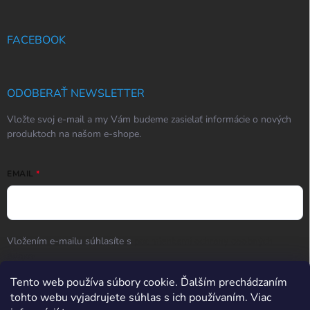
FACEBOOK
ODOBERAŤ NEWSLETTER
Vložte svoj e-mail a my Vám budeme zasielať informácie o nových
produktoch na našom e-shope.
EMAIL
Vložením e-mailu súhlasíte s
podmienkami ochrany osobných
údajov
Tento web používa súbory cookie. Ďalším prechádzaním
Prihlásiť sa
tohto webu vyjadrujete súhlas s ich používaním. Viac