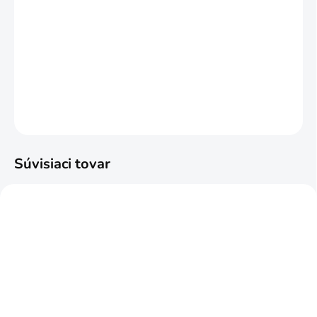
MOŽNOSTI DORUČENIA
−
+
Pridať do košíka
DETAILNÉ INFORMÁCIE
OPÝTAŤ SA
STRÁŽIŤ
Súvisiaci tovar
NAJPREDÁVANEJŠIE
ODPORÚČAME
SKLADOM
SKLADOM