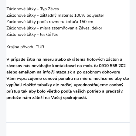
Záclonové látky - Typ Záves
Záclonové látky - základný materiál 100% polyester
Záclonové látky podľa rozmeru kotúča 150 cm
Záclonové látky - miera zatemňovania Záves, dekor
Záclonové látky - lesklé Nie
Krajina pôvodu TUR
V prípade šitia na mieru alebo skrátenia hotových záclon a
závesov nás neváhajte kontaktovať na mob. č.: 0910 558 202
alebo
emailom
na info@inteza.sk a po osobnom dohovore
Vám vypracujeme cenovú ponuku na mieru, nechceme aby ste
vypĺňali zložité tabuľky ale radšej uprednostňujeme osobný
prístup tak aby bolo všetko podľa vašich potrieb a predstáv,
pretože nám záleží na Vašej spokojnosti.