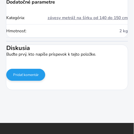
Dodatočné parametre
Kategória
:
závesy metráž na šírku od 140 do 150 cm
Hmotnosť
:
2 kg
Diskusia
Buďte prvý, kto napíše príspevok k tejto položke.
Pridať komentár
Z
á