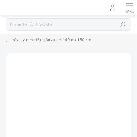
Prejsť
na
obsah
Hľadať
závesy metráž na šírku od 140 do 150 cm
Podrobnosti hodnotenia
Neohodnotené