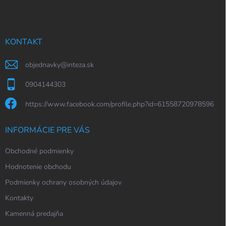
p
ä
t
i
KONTAKT
e
objednavky
@
inteza.sk
0904144303
https://www.facebook.com/profile.php?id=61558720978596
INFORMÁCIE PRE VÁS
Obchodné podmienky
Hodnotenie obchodu
Podmienky ochrany osobných údajov
Kontakty
Kamenná predajňa