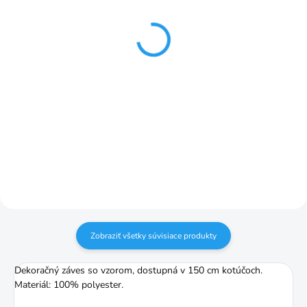
Riasiaca páska ceruzka
Riasiaca páska 3v1
1:1,5 50mm č.2
10mm č.6
€1,25
€1,25
Do košíka
Do košíka
Pomer riasenia je 1:1,5 (napr. 3 m
Pomer riasenia je 1:2 (napr. 3 m
záclony nariasite na 2 m)
záclony nariasite na 1,5 m)
Zobraziť všetky súvisiace produkty
Dekoračný záves so vzorom, dostupná v 150 cm kotúčoch.
Materiál: 100% polyester.