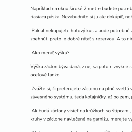
Napríklad na okno široké 2 metre budete potreb
riasiaca páska. Nezabudnite si ju ale dokúpiť, ne
Pokiaľ nekupujete hotový kus a bude potrebné aj 
zbehnúť, preto je dobré rátať s rezervou. A to nie
Ako merať výšku?
Výška záclon býva daná, z nej sa potom zvykne sk
oceľové lanko.
Zvážte si, či preferujete záclonu na plnú svetlú
závesného systému, teda koľajničky, až po zem, 
Ak budú záclony visieť na krúžkoch so štipcami
kruhy v záclone navlečené na garnižu, merajte v