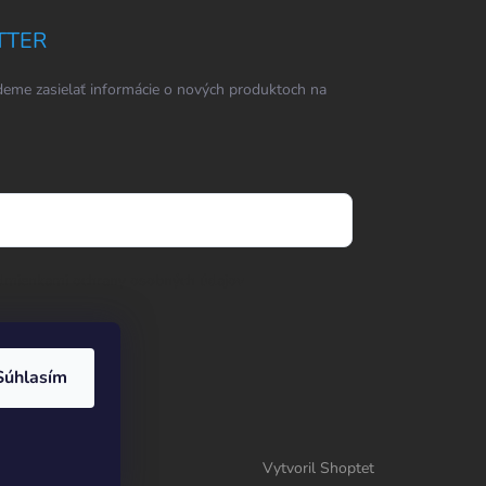
TTER
eme zasielať informácie o nových produktoch na
dmienkami ochrany osobných údajov
Súhlasím
Vytvoril Shoptet