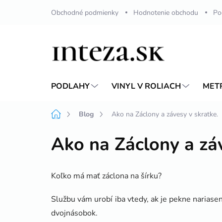
Prejsť
Obchodné podmienky
Hodnotenie obchodu
Po
na
obsah
PODLAHY
VINYL V ROLIACH
MET
Domov
Blog
Ako na Záclony a závesy v skratke.
Ako na Záclony a záv
Koľko má mať záclona na šírku?
Službu vám urobí iba vtedy, ak je pekne nariasen
dvojnásobok.