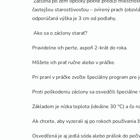
Záclona po zem opticky pekne predĺži miestnosť.
častejšou starostlivosťou – zvírený prach (obzv
odporúčaná výška je 3 cm od podlahy.
Ako sa o záclony starať?
Pravidelne ich perte, aspoň 2-krát do roka.
Môžete ich prať ručne alebo v práčke.
Pri praní v práčke zvoľte špeciálny program pre 
Proti poškodeniu záclony sa osvedčili špeciálne 
Základom je nízka teplota (ideálne 30 °C) a čo n
Ak chcete, aby vyzerali aj po rokoch používania ži
Osvedčená je aj jedlá sóda alebo prášok do peči