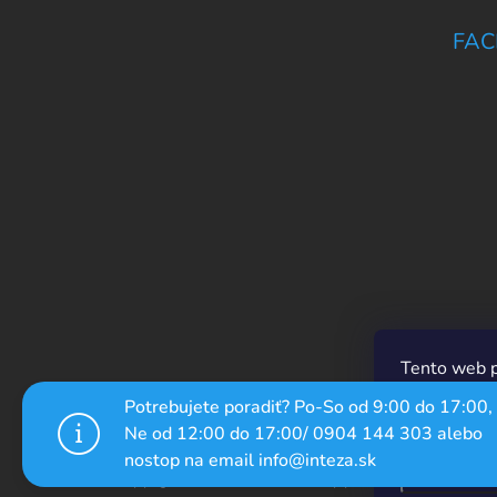
FAC
Tento web p
prechádzaní
Potrebujete poradiť? Po-So od 9:00 do 17:00,
ich používan
Ne od 12:00 do 17:00/ 0904 144 303 alebo
nostop na email info@inteza.sk
Nastaven
Copyright 2026
inteza.sk
. Všetky práva vyhradené.