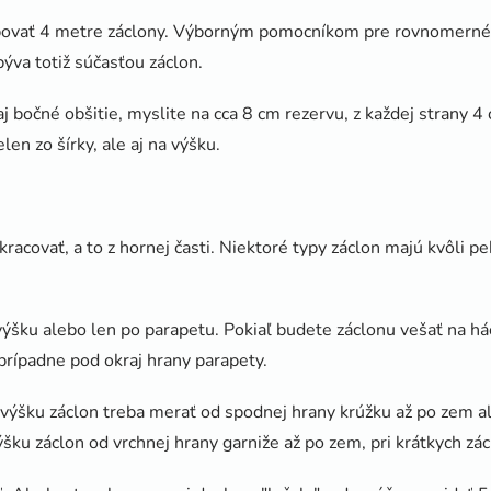
ovať 4 metre záclony. Výborným pomocníkom pre rovnomerné na
býva totiž súčasťou záclon.
bočné obšitie, myslite na cca 8 cm rezervu, z každej strany 4 
len zo šírky, ale aj na výšku.
racovať, a to z hornej časti. Niektoré typy záclon majú kvôli 
 výšku alebo len po parapetu. Pokiaľ budete záclonu vešať na h
prípadne pod okraj hrany parapety.
, výšku záclon treba merať od spodnej hrany krúžku až po zem
ýšku záclon od vrchnej hrany garniže až po zem, pri krátkych 