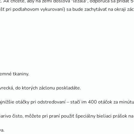
 Ak chcete, aby na zemi doslova "ležala", odporúča sa pridať 5–
lášť pri podlahovom vykurovaní) sa bude zachytávať na okraji zá
jemné tkaniny.
vrecká, do ktorých záclonu poskladáte.
ajnižšie otáčky pri odstreďovaní – stačí im 400 otáčok za minútu
arivo čisto, môžete pri praní použiť špeciálny bieliaci prášok na
va.