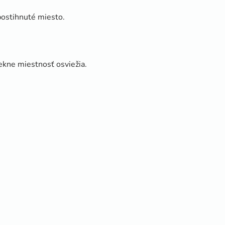
postihnuté miesto.
pekne miestnosť osviežia.