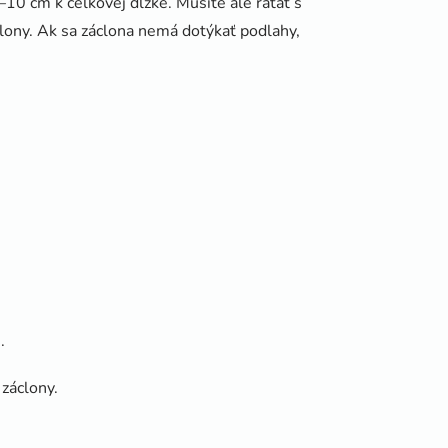
10 cm k celkovej dĺžke. Musíte ale rátať s
clony. Ak sa záclona nemá dotýkať podlahy,
.
 záclony.