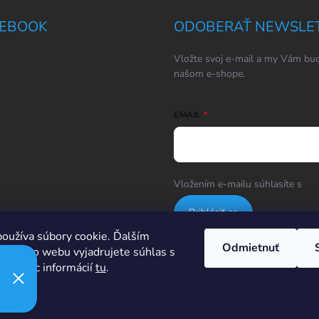
EBOOK
ODOBERAŤ NEWSLE
Vložte svoj e-mail a my Vám bud
našom e-shope.
EMAIL
Vložením e-mailu súhlasíte s
po
Prihlásiť sa
oužíva súbory cookie. Ďalším
Odmietnuť
m tohto webu vyjadrujete súhlas s
Hodnotenie obchodu
ím. Viac informácií
tu
.
ie