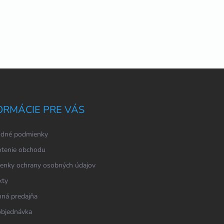
ORMÁCIE PRE VÁS
dné podmienky
tenie obchodu
enky ochrany osobných údajov
kty
ná predajňa
objednávka