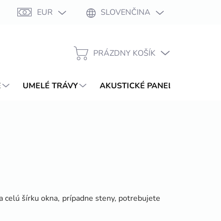
EUR
SLOVENČINA
Moja objednávka
PRÁZDNY KOŠÍK
NÁKUPNÝ
KOŠÍK
E
UMELÉ TRÁVY
AKUSTICKÉ PANELY
WPC T
a celú šírku okna, prípadne steny, potrebujete