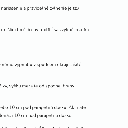
riasenie a pravidelné zvlnenie je tzv.
cm. Niektoré druhy textílií sa zvyknú praním
peknému vypnutiu v spodnom okraji zašité
áčiky, výšku merajte od spodnej hrany
 alebo 10 cm pod parapetnú dosku. Ak máte
záclonách 10 cm pod parapetnú dosku.