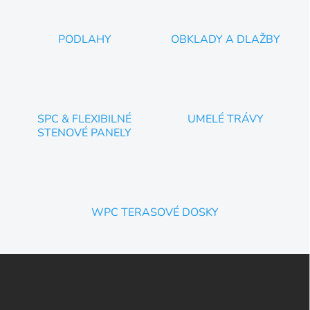
PODLAHY
OBKLADY A DLAŽBY
SPC & FLEXIBILNÉ
UMELÉ TRÁVY
STENOVÉ PANELY
WPC TERASOVÉ DOSKY
Z
á
p
ä