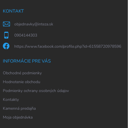
t
i
KONTAKT
e
objednavky
@
inteza.sk
0904144303
https://www.facebook.com/profile.php?id=61558720978596
INFORMÁCIE PRE VÁS
Obchodné podmienky
Hodnotenie obchodu
Podmienky ochrany osobných údajov
Kontakty
Kamenná predajňa
Moja objednávka