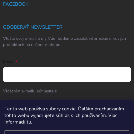
FACEBOOK
ODOBERAŤ NEWSLETTER
Vložte svoj e-mail a my Vám budeme zasielať informácie o nových
produktoch na našom e-shope.
EMAIL
Vložením e-mailu súhlasíte s
podmienkami ochrany osobných
údajov
Tento web používa súbory cookie. Ďalším prechádzaním
Prihlásiť sa
tohto webu vyjadrujete súhlas s ich používaním. Viac
informácií
tu
.
Hodnotenie obchodu