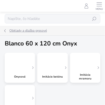
Prejsť
na
obsah
Hľadať
Obklady a dlažba gresové
Blanco 60 x 120 cm Onyx
Imitácia
Onyxová
Imitácie betónu
mramoru