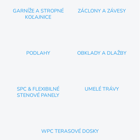
s
u
GARNÍŽE A STROPNÉ
ZÁCLONY A ZÁVESY
KOĽAJNICE
PODLAHY
OBKLADY A DLAŽBY
SPC & FLEXIBILNÉ
UMELÉ TRÁVY
STENOVÉ PANELY
WPC TERASOVÉ DOSKY