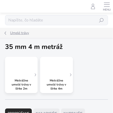
Prejsť
na
obsah
Hľadať
Umelé trávy
35 mm 4 m metráž
Metrážne
Metrážne
umelé trávy v
umelé trávy v
šírke 2m
šírke 4m
R
a