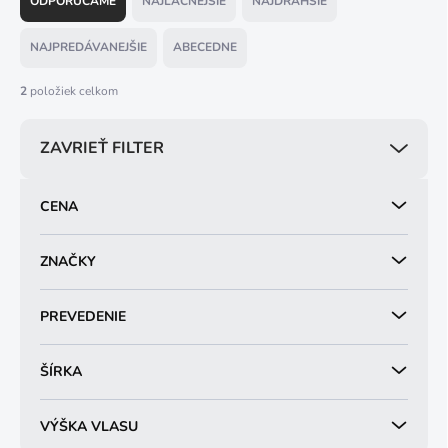
ODPORÚČAME
NAJLACNEJŠIE
NAJDRAHŠIE
d
e
NAJPREDÁVANEJŠIE
ABECEDNE
n
i
2
položiek celkom
e
p
ZAVRIEŤ FILTER
r
o
d
CENA
u
k
t
ZNAČKY
o
v
PREVEDENIE
ŠÍRKA
VÝŠKA VLASU