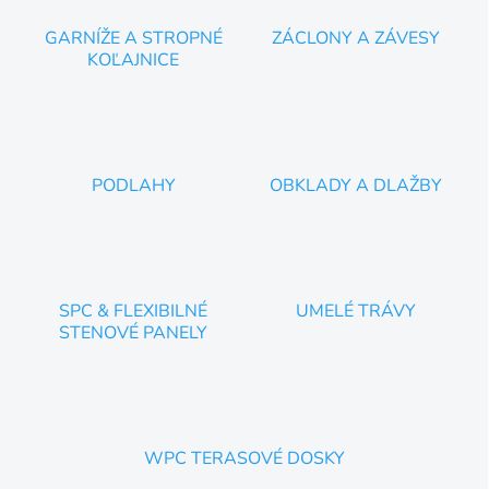
s
u
GARNÍŽE A STROPNÉ
ZÁCLONY A ZÁVESY
KOĽAJNICE
PODLAHY
OBKLADY A DLAŽBY
SPC & FLEXIBILNÉ
UMELÉ TRÁVY
STENOVÉ PANELY
WPC TERASOVÉ DOSKY