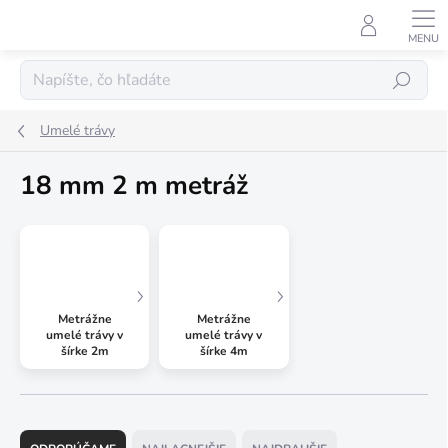
Prejsť
na
obsah
Hľadať
Umelé trávy
18 mm 2 m metráž
Metrážne
Metrážne
umelé trávy v
umelé trávy v
šírke 2m
šírke 4m
R
a