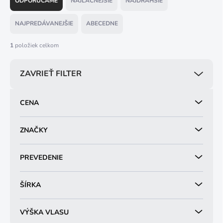
ODPORÚČAME
NAJLACNEJŠIE
NAJDRAHŠIE
d
e
NAJPREDÁVANEJŠIE
ABECEDNE
n
i
1
položiek celkom
e
p
ZAVRIEŤ FILTER
r
o
d
CENA
u
k
t
ZNAČKY
o
v
PREVEDENIE
ŠÍRKA
VÝŠKA VLASU