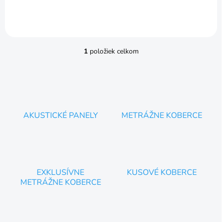
1
položiek celkom
O
v
l
á
d
a
c
AKUSTICKÉ PANELY
METRÁŽNE KOBERCE
i
e
p
r
v
k
EXKLUSÍVNE
KUSOVÉ KOBERCE
y
METRÁŽNE KOBERCE
v
ý
p
i