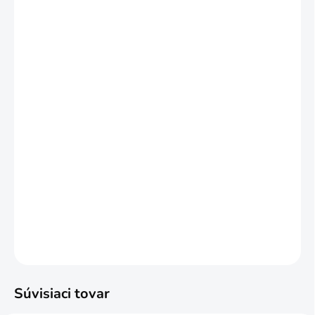
Množstevná zľava
1 - 51 balenie
€50,76
/ balenie
52 a viac balenie = zľava 5 %
€48,22
/ balenie
Ušetríte
€0
−
+
Pridať do košíka
Balenie 1,86m2
DETAILNÉ INFORMÁCIE
OPÝTAŤ SA
STRÁŽIŤ
Súvisiaci tovar