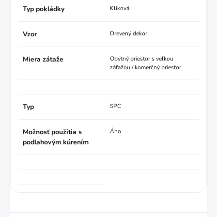
Typ pokládky
Kliková
Vzor
Drevený dekor
Miera záťaže
Obytný priestor s veľkou
záťažou / komerčný priestor
Typ
SPC
Možnosť použitia s
Áno
podlahovým kúrením