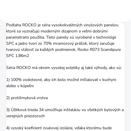
Podlaha ROCKO je séria vysokokvalitných vinylových panelov,
ktoré sa vyznačujú moderným dizajnom a veľmi dobrými
parametrami použitia. Tieto panely sú vyrobené v technológii
SPC a jadro tvorí zo 70% mramorový prášok, ktorý zaručuje
tvarovú stálosť za každých podmienok. Rocko R073 Scandipure
SPC 1,86m2
Séria ROCKO má okrem vysokej estetiky aj také výhody, ako sú:
1) 100% vodotesné, aby ich bolo možné inštalovať v kuchyni
alebo v kúpeľni
2) protišmyková vrstva
3) Úžitková trieda 34 umožňuje inštaláciu vo všetkých bytových a
verejných priestoroch
4) vysoký koeficient zvukovej izolácie, vďaka ktorému bude