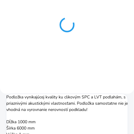
SKLADOM
SKLADOM
ALU páska 25m
Montážna sada na
podlahy
101,44 Kč
203,12 Kč
Měrná
4,06 Kč / 1 m
cena:
Do košíku
Do košíku
Ilustračné foto.
Ilustračné foto.
Podložka vynikajúcej kvality ku clikovým SPC a LVT podlahám, s
priaznivými akustickými vlastnosťami. Podložka samostatne nie je
vhodná na vyrovnanie nerovností podkladu!
Dĺžka
1000 mm
Šírka
6000 mm