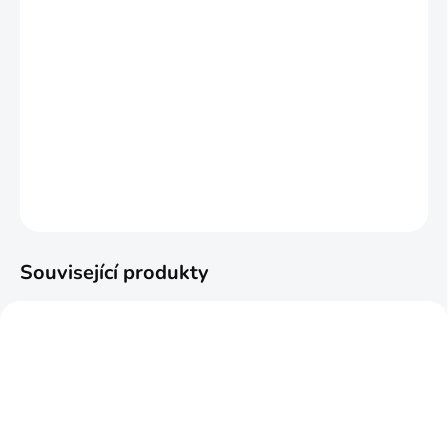
DORUČENÍ
−
+
Přidat do košíku
Podložka kombinovaná s paroizolačnou fóliou
DETAILNÍ INFORMACE
ZEPTAT SE
HLÍDAT
Související produkty