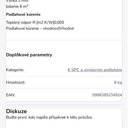
Výška
1 mm
2
balenie
6 m
Podlahové kúrenie
Tepelný odpor R [m2 K/W]
0,005
Podlahové kúrenie - vhodnosť
Vhodné
Doplňkové parametry
Kategorie
:
K SPC a vinylovým podlahám
Hmotnost
:
8 kg
EAN
:
5996285234924
Diskuze
Buďte první, kdo napíše příspěvek k této položce.