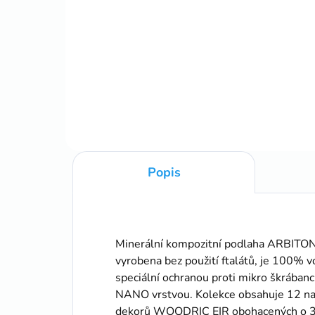
cena:
cena
Do košíku
Podložka kombinovaná s
6cm
paroizolačnou fóliou
Popis
Minerální kompozitní podlaha ARBITO
vyrobena bez použití ftalátů, je 100%
speciální ochranou proti mikro škr
NANO vrstvou. Kolekce obsahuje 12 
dekorů WOODRIC EIR obohacených o 3D