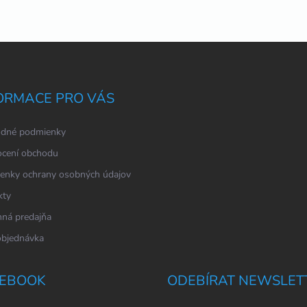
ORMACE PRO VÁS
dné podmienky
cení obchodu
enky ochrany osobných údajov
kty
ná predajňa
objednávka
EBOOK
ODEBÍRAT NEWSLET