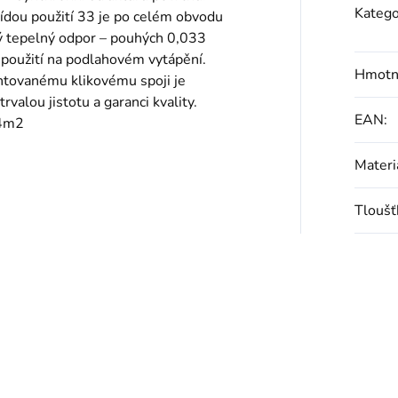
Katego
ídou použití 33 je po celém obvodu
ý tepelný odpor – pouhých 0,033
 použití na podlahovém vytápění.
Hmotn
entovanému klikovému spoji je
rvalou jistotu a garanci kvality.
EAN
:
4m2
Materi
Tloušť