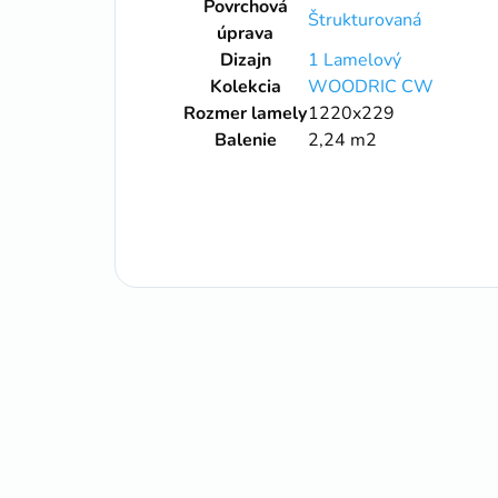
Povrchová
Štrukturovaná
úprava
Dizajn
1 Lamelový
Kolekcia
WOODRIC CW
Rozmer lamely
1220x229
Balenie
2,24 m2