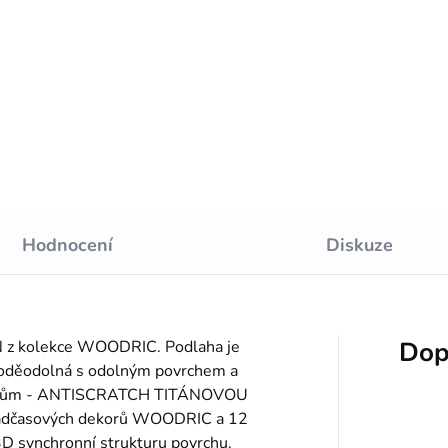
Do košíku
:
Do košíku
6cm/2,6m
/2,6m vodoodolné
Hodnocení
Diskuze
Dop
N z kolekce WOODRIC. Podlaha je
 voděodolná s odolným povrchem a
ábancům - ANTISCRATCH TITÁNOVOU
nadčasových dekorů WOODRIC a 12
 synchronní strukturu povrchu.