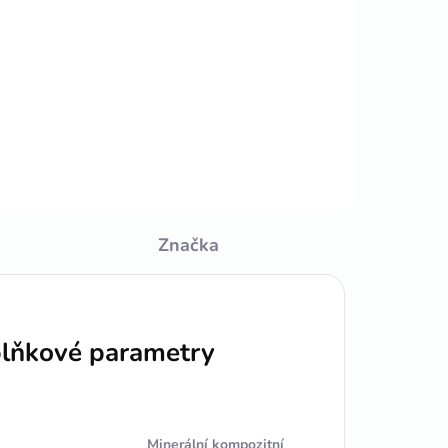
Ilustračné foto. v 8 farbách, na
vytmelenie dilatačných škár.
Značka
lňkové parametry
Minerální kompozitní