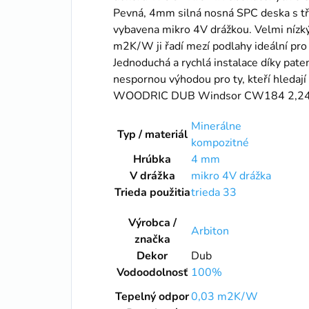
Pevná, 4mm silná nosná SPC deska s tř
vybavena mikro 4V drážkou. Velmi nízk
m2K/W ji řadí mezí podlahy ideální pro
Jednoduchá a rychlá instalace díky pat
nespornou výhodou pro ty, kteří hledají t
WOODRIC DUB Windsor CW184 2,2
Minerálne
Typ / materiál
kompozitné
Hrúbka
4 mm
V drážka
mikro 4V drážka
Trieda použitia
trieda 33
Výrobca /
Arbiton
značka
Dekor
Dub
Vodoodolnosť
100%
Tepelný odpor
0,03 m2K/W