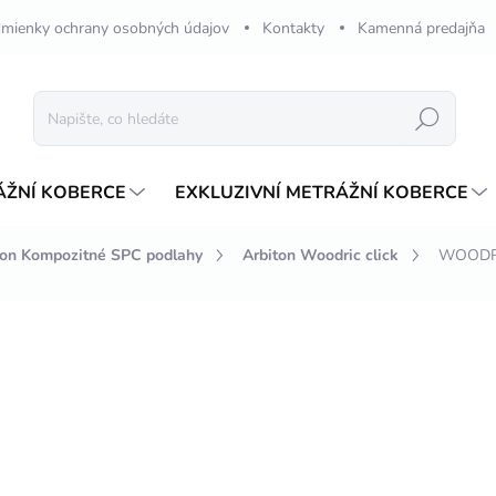
mienky ochrany osobných údajov
Kontakty
Kamenná predajňa
Hledat
ÁŽNÍ KOBERCE
EXKLUZIVNÍ METRÁŽNÍ KOBERCE
ton Kompozitné SPC podlahy
Arbiton Woodric click
WOODRI
ení
ZNAČKA:
ARBITON
1 640,77 Kč
1
Měrná
654,83 Kč / 1 m2
cena:
NA OBJEDNÁVKU 2-4 TÝ