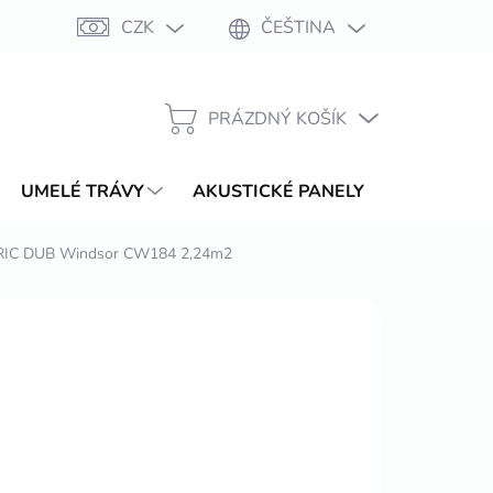
CZK
ČEŠTINA
Moje objednávka
PRÁZDNÝ KOŠÍK
NÁKUPNÍ
KOŠÍK
UMELÉ TRÁVY
AKUSTICKÉ PANELY
WPC TER
C DUB Windsor CW184 2,24m2
 466,82 Kč
/ balení
ŽDNE