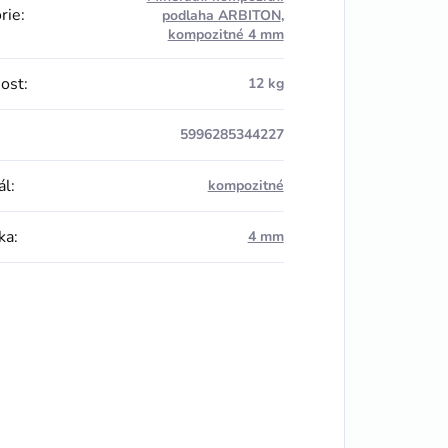
rie
:
podlaha ARBITON
,
kompozitné 4 mm
ost
:
12 kg
5996285344227
ál
:
kompozitné
ka
:
4 mm