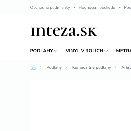
Přejít
Obchodné podmienky
Hodnocení obchodu
Pod
na
obsah
PODLAHY
VINYL V ROLÍCH
METR
Domů
Podlahy
Kompozitné podlahy
Arbi
Neohodnoceno
Podrobnosti hodnoc
VÍCE ZA MÉNĚ