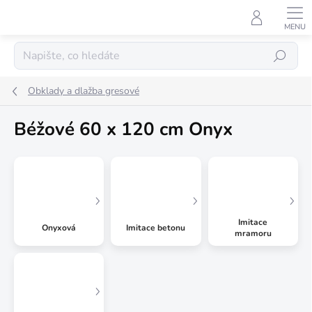
Přejít
na
obsah
Hledat
Obklady a dlažba gresové
Béžové 60 x 120 cm Onyx
Imitace
Onyxová
Imitace betonu
mramoru