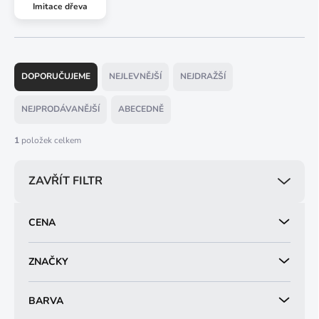
Imitace dřeva
Ř
a
DOPORUČUJEME
NEJLEVNĚJŠÍ
NEJDRAŽŠÍ
z
e
NEJPRODÁVANĚJŠÍ
ABECEDNĚ
n
í
1
položek celkem
p
r
ZAVŘÍT FILTR
o
d
u
CENA
k
t
ů
ZNAČKY
BARVA