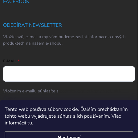
FACEBOOK
ODEBÍRAT NEWSLETTER
Vložte svůj e-mail a my vám budeme zasílat informace o nových
produktech na našem e-shopu.
E-MAIL
Vložením e-mailu súhlasíte s
podmienkami ochrany osobných
údajov
Přihlásit se
Tento web používa súbory cookie. Ďalším prechádzaním
tohto webu vyjadrujete súhlas s ich používaním. Viac
informácií
tu
.
Hodnotenie obchodu
Nastavení