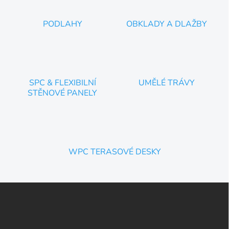
PODLAHY
OBKLADY A DLAŽBY
SPC & FLEXIBILNÍ
UMĚLÉ TRÁVY
STĚNOVÉ PANELY
WPC TERASOVÉ DESKY
Z
á
p
a