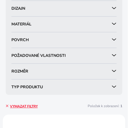
DIZAJN
MATERIÁL
POVRCH
POŽADOVANÉ VLASTNOSTI
ROZMĚR
TYP PRODUKTU
Položek k zobrazení:
1
VYMAZAT FILTRY
V
ý
NOVINKA