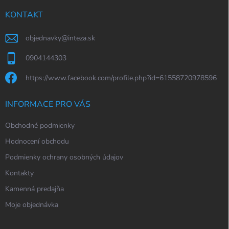
t
í
KONTAKT
objednavky
@
inteza.sk
0904144303
https://www.facebook.com/profile.php?id=61558720978596
INFORMACE PRO VÁS
Obchodné podmienky
Hodnocení obchodu
Podmienky ochrany osobných údajov
Kontakty
Kamenná predajňa
Moje objednávka