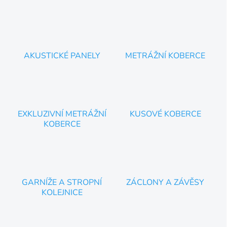
v
l
á
d
a
c
AKUSTICKÉ PANELY
METRÁŽNÍ KOBERCE
í
p
r
v
k
y
EXKLUZIVNÍ METRÁŽNÍ
KUSOVÉ KOBERCE
v
KOBERCE
ý
p
i
s
u
GARNÍŽE A STROPNÍ
ZÁCLONY A ZÁVĚSY
KOLEJNICE