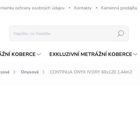
mienky ochrany osobných údajov
Kontakty
Kamenná predajňa
Hledat
ÁŽNÍ KOBERCE
EXKLUZIVNÍ METRÁŽNÍ KOBERCE
esové
Onyxová
CONTINUA ONYX IVORY 60x120 1,44m2
ení
ZNAČKA:
FLOOR ITALIA
1 738,65 Kč
1
Měrná
965,78 Kč / 1 m2
cena:
NA DOTAZ