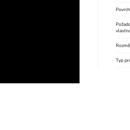
Povrch
Požad
vlastn
Rozmě
Typ pr