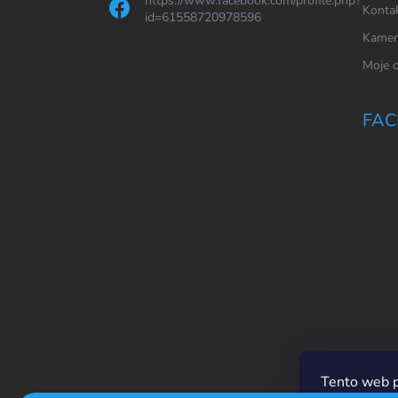
https://www.facebook.com/profile.php?
Konta
id=61558720978596
Kamen
Moje 
FAC
Tento web p