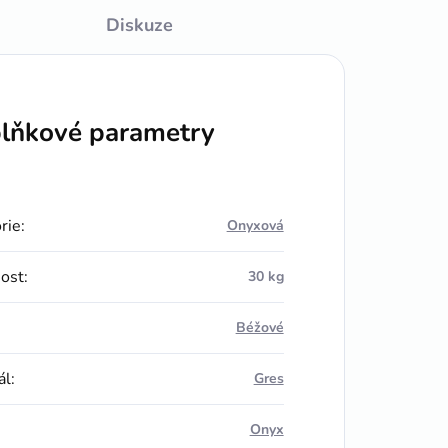
Diskuze
lňkové parametry
rie
:
Onyxová
ost
:
30 kg
Béžové
ál
:
Gres
Onyx