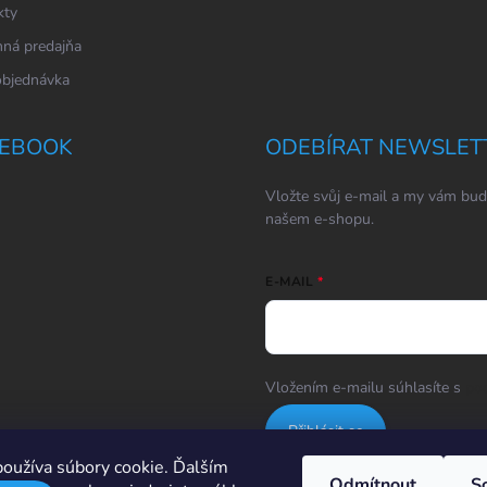
kty
ná predajňa
objednávka
EBOOK
ODEBÍRAT NEWSLET
Vložte svůj e-mail a my vám bud
našem e-shopu.
E-MAIL
Vložením e-mailu súhlasíte s
po
Přihlásit se
oužíva súbory cookie. Ďalším
Odmítnout
S