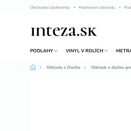
Přejít
Obchodné podmienky
Hodnocení obchodu
Pod
na
obsah
PODLAHY
VINYL V ROLÍCH
METR
Domů
Obklady a Dlažba
Obklady a dlažba gr
Neohodnoceno
Podrobnosti hodnoc
AKCIA
NOVINKA