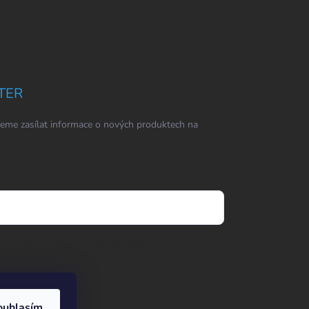
TER
eme zasílat informace o nových produktech na
dmienkami ochrany osobných údajov
ouhlasím