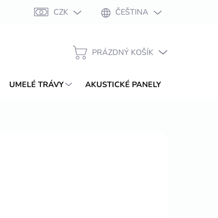
CZK
ČEŠTINA
Moje objednávka
PRÁZDNÝ KOŠÍK
NÁKUPNÍ
KOŠÍK
UMELÉ TRÁVY
AKUSTICKÉ PANELY
WPC TER
 390,73 Kč
/ balení