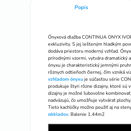
Popis
Ónyxová dlažba CONTINUA ONYX IVORY
exkluzivity. S jej lešteným hladkým po
dodáva priestoru moderný vzhľad. Ónyx
prírodnými vzormi, vytvára dramatický a 
ónyxu je charakteristický jemnými pruhm
rôznych odtieňoch čiernej, čím vzniká v
vzhľadom ónyxu
je súčasťou série CON
produkuje štyri rôzne dizajny, ktoré sú
dizajny je možné ľubovoľne kombinovať,
nadväzujú, čo umožňuje vytvárať plochy
Tieto kachličky možno použiť aj na ste
obkladov
. Balenie 1,44m2