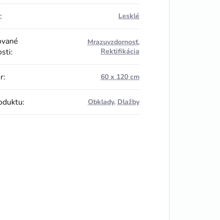
:
Lesklé
ované
Mrazuvzdornosť
,
osti
:
Rektifikácia
r
:
60 x 120 cm
oduktu
:
Obklady
,
Dlažby