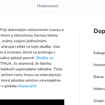
Hodnocení
Dop
je dokonalým stelesnením luxusu a
vrchom a intenzívnou čiernou farbou
, známy svojimi jedinečnými
očarujúci efekt na tejto dlažbe. Vzor
i a vrstvami, ktoré sa prelínajú v
Katego
izuálne pútavý povrch.
Dlažba so
TINUA, čo znamená, že fabrika
Hmotn
 v balíkoch usporiadané náhodne. Tieto
 pričom vzory ónyxu na seba plynulo
Barva
:
, ktoré pôsobia celistvo a kompaktne.
ny v podobe
ónyxových
Materi
Dizajn
: