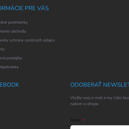
ORMÁCIE PRE VÁS
dné podmienky
tenie obchodu
enky ochrany osobných údajov
kty
ná predajňa
objednávka
EBOOK
ODOBERAŤ NEWSLE
Vložte svoj e-mail a my Vám bud
našom e-shope.
EMAIL