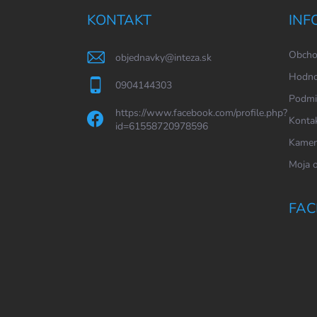
ä
KONTAKT
INF
t
i
Obcho
objednavky
@
inteza.sk
e
Hodno
0904144303
Podmi
https://www.facebook.com/profile.php?
Konta
id=61558720978596
Kamen
Moja 
FAC