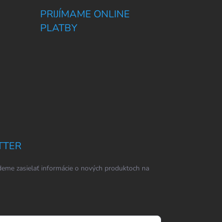
PRIJÍMAME ONLINE
PLATBY
TTER
eme zasielať informácie o nových produktoch na