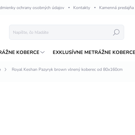
dmienky ochrany osobných údajov
Kontakty
Kamenná predajňa
Hľadať
RÁŽNE KOBERCE
EXKLUSÍVNE METRÁŽNE KOBERC
e
Royal Keshan Pazyryk brown vlnený koberec od 80x160cm
nia
ZNAČKA:
MERINOS
od
€153,99
/ ks
ZADARMO
Jednotková
ZVOĽTE VARIANT
cena:
VARIANT