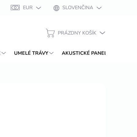
EUR
SLOVENČINA
Moja objednávka
PRÁZDNY KOŠÍK
NÁKUPNÝ
KOŠÍK
E
UMELÉ TRÁVY
AKUSTICKÉ PANELY
WPC T