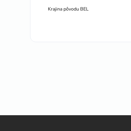
Krajina pôvodu BEL
Z
á
p