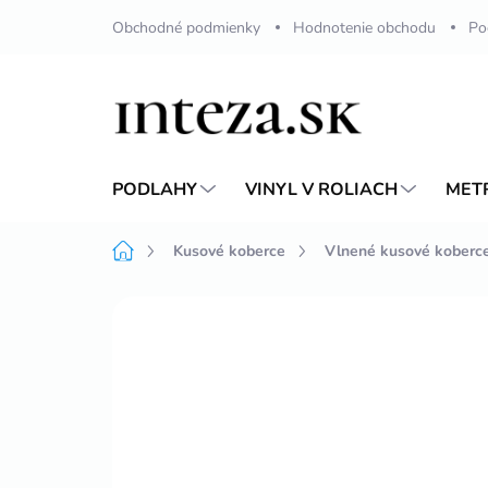
Prejsť
Obchodné podmienky
Hodnotenie obchodu
Po
na
obsah
PODLAHY
VINYL V ROLIACH
MET
Domov
Kusové koberce
Vlnené kusové koberc
Neohodnotené
Podrobnosti hodnote